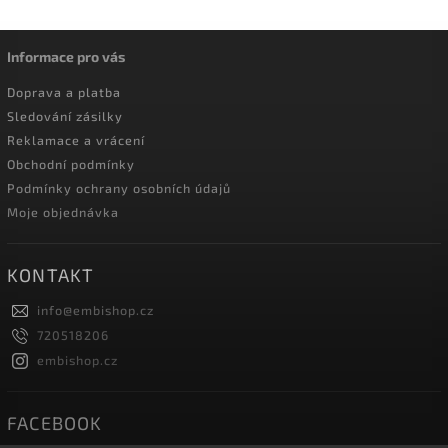
Informace pro vás
Doprava a platba
Sledování zásilky
Reklamace a vrácení
Obchodní podmínky
Podmínky ochrany osobních údajů
Moje objednávka
KONTAKT
info
@
embishop.cz
720518206
embishop.cz
FACEBOOK