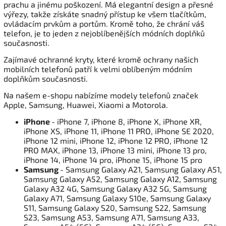
prachu a jinému poškození. Má elegantní design a přesné
výřezy, takže získáte snadný přístup ke všem tlačítkům,
ovládacím prvkům a portům. Kromě toho, že chrání váš
telefon, je to jeden z nejoblíbenějších módních doplňků
současnosti.
Zajímavé ochranné kryty, které kromě ochrany našich
mobilních telefonů patří k velmi oblíbeným módním
doplňkům současnosti.
Na našem e-shopu nabízíme modely telefonů značek
Apple, Samsung, Huawei, Xiaomi a Motorola.
iPhone
- iPhone 7, iPhone 8, iPhone X, iPhone XR,
iPhone XS, iPhone 11, iPhone 11 PRO, iPhone SE 2020,
iPhone 12 mini, iPhone 12, iPhone 12 PRO, iPhone 12
PRO MAX, iPhone 13, iPhone 13 mini, iPhone 13 pro,
iPhone 14, iPhone 14 pro, iPhone 15, iPhone 15 pro
Samsung
- Samsung Galaxy A21, Samsung Galaxy A51,
Samsung Galaxy A52, Samsung Galaxy A12, Samsung
Galaxy A32 4G, Samsung Galaxy A32 5G, Samsung
Galaxy A71, Samsung Galaxy S10e, Samsung Galaxy
S11, Samsung Galaxy S20, Samsung S22, Samsung
S23, Samsung A53, Samsung A71, Samsung A33,