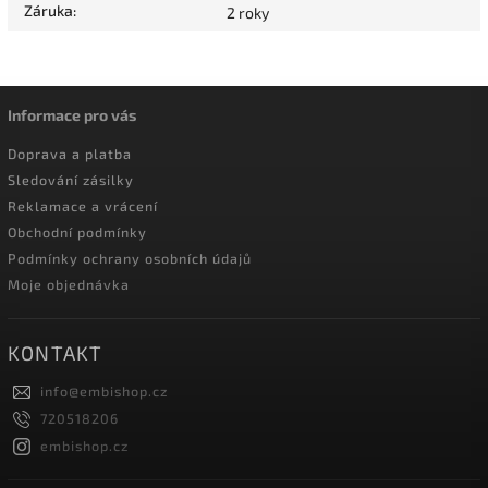
Záruka
:
2 roky
Informace pro vás
Doprava a platba
Sledování zásilky
Reklamace a vrácení
Obchodní podmínky
Podmínky ochrany osobních údajů
Moje objednávka
KONTAKT
info
@
embishop.cz
720518206
embishop.cz