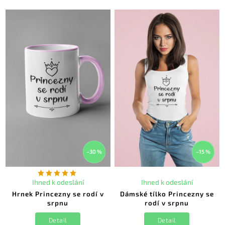
–30 %
–15 %
Ihned k odeslání
Ihned k odeslání
Hrnek Princezny se rodí v
Dámské tílko Princezny se
srpnu
rodí v srpnu
Detail
Detail