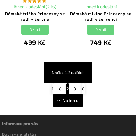
Ihned k odeslání (2 ks)
Ihned k odeslání
Dámské tričko Princezny se
Dámská mikina Princezny se
rodí v červnu
rodí v červenci
Detail
Detail
499 Kč
749 Kč
Načíst 12 dalších
1
2
8
Nahoru
Informace pro vás
Doprava a platba