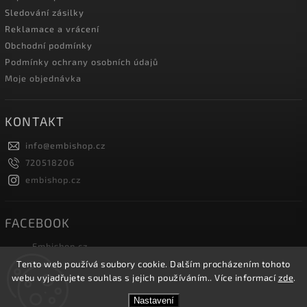
Sledování zásilky
Reklamace a vrácení
Obchodní podmínky
Podmínky ochrany osobních údajů
Moje objednávka
KONTAKT
info
@
embishop.cz
720518206
embishop.cz
FACEBOOK
Embishop.cz
Tento web používá soubory cookie. Dalším procházením tohoto
webu vyjadřujete souhlas s jejich používáním.. Více informací
zde
.
Copyright 2026
Embishop.cz
. Všechna práva vyhrazena.
Nastavení