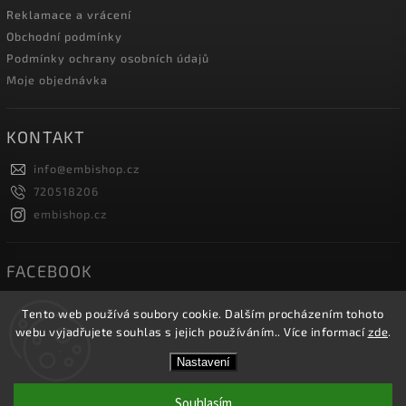
Reklamace a vrácení
Obchodní podmínky
Podmínky ochrany osobních údajů
Moje objednávka
KONTAKT
info
@
embishop.cz
720518206
embishop.cz
FACEBOOK
Tento web používá soubory cookie. Dalším procházením tohoto
webu vyjadřujete souhlas s jejich používáním.. Více informací
zde
.
Copyright 2026
Embishop.cz
. Všechna práva vyhrazena.
Nastavení
Vytvořil
Shoptet
| Design
Shoptak.cz.
Souhlasím