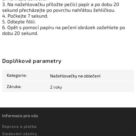
3. Na nažehlovačku přiložte pečící papír a po dobu 20
sekund přecházejte po povrchu nahřátou žehličkou.
4. Počkejte 7 sekund.
5. Odlepte fólii.
6. Opět s pomocí papíru na pečení obrázek zažehlete po
dobu 20 sekund.
Doplňkové parametry
Kategorie
:
Nažehlovačky na oblečení
Záruka
:
2 roky
Informace pro vás
Doprava a platba
Sledování zásilky