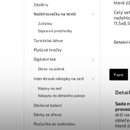
které j
Zástěry
Celý se
Nažehlovačky na textil
nažehlo
11,5x8,5
Zvířátka
Dopravní prostředky
Turistické láhve
Detailní
Plyšové hračky
Digitální tisk
Obraz na plátně
Popis
Interiérové nálepky na zeď
Nápisy na zeď
Detai
Nálepky do dětského pokoje
Sada n
Dárkové balení
proved
drží n
Dárky ze dřeva
obleče
Rozlučka se svobodou
které j