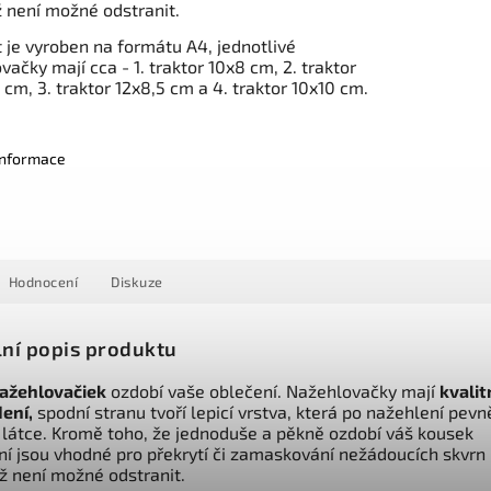
iž není možné odstranit.
t je vyroben na formátu A4, jednotlivé
vačky mají cca - 1. traktor 10x8 cm, 2. traktor
 cm, 3. traktor 12x8,5 cm a 4. traktor 10x10 cm.
 informace
Hodnocení
Diskuze
lní popis produktu
ažehlovačiek
ozdobí vaše oblečení. Nažehlovačky mají
kvalit
ení,
spodní stranu tvoří lepicí vrstva, která po nažehlení pevn
a látce. Kromě toho, že jednoduše a pěkně ozdobí váš kousek
ní jsou vhodné pro překrytí či zamaskování nežádoucích skvrn
iž není možné odstranit.