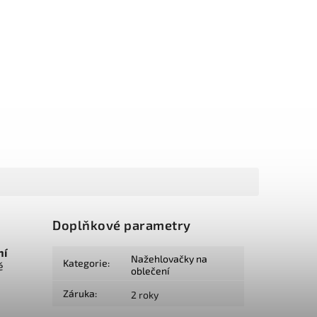
Doplňkové parametry
ní
Nažehlovačky na
Kategorie
:
ě
oblečení
Záruka
:
2 roky