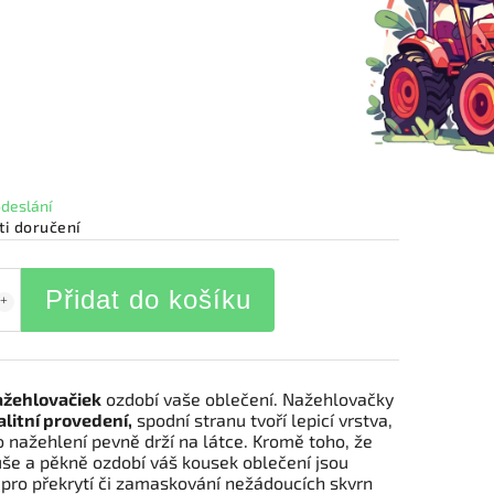
odeslání
i doručení
Přidat do košíku
ažehlovačiek
ozdobí vaše oblečení. Nažehlovačky
alitní provedení,
spodní stranu tvoří lepicí vrstva,
o nažehlení pevně drží na látce. Kromě toho, že
še a pěkně ozdobí váš kousek oblečení jsou
pro překrytí či zamaskování nežádoucích skvrn