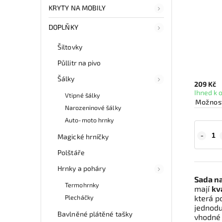
KRYTY NA MOBILY
DOPLŇKY
Šiltovky
Půllitr na pivo
Šálky
209 Kč
Ihned k 
Vtipné šálky
Možnost
Narozeninové šálky
Auto-moto hrnky
Magické hrníčky
Polštáře
Hrnky a poháry
Sada n
Termohrnky
mají
kv
Plecháčky
která p
jednodu
Bavlněné plátěné tašky
vhodné 