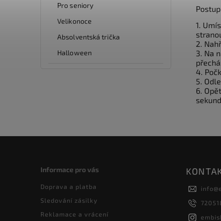
Pro seniory
Postup
Velikonoce
1. Umís
strano
Absolventská trička
2. Nahř
Halloween
3. Na 
přechá
4. Počk
5. Odle
6. Opě
sekund
Informace pro vás
KONTA
Doprava a platba
info
@
Sledování zásilky
72051
Reklamace a vrácení
embis