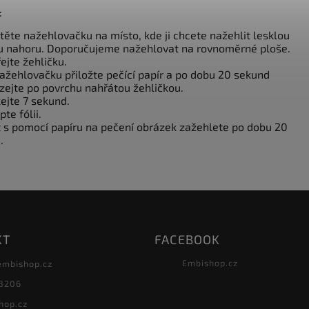
:
těte nažehlovačku na místo, kde ji chcete nažehlit lesklou
u nahoru. Doporučujeme nažehlovat na rovnoměrné ploše.
ejte žehličku.
nažehlovačku přiložte pečící papír a po dobu 20 sekund
zejte po povrchu nahřátou žehličkou.
ejte 7 sekund.
pte fólii.
t s pomocí papíru na pečení obrázek zažehlete po dobu 20
.
KT
FACEBOOK
Embishop.cz
embishop.cz
8206
hop.cz