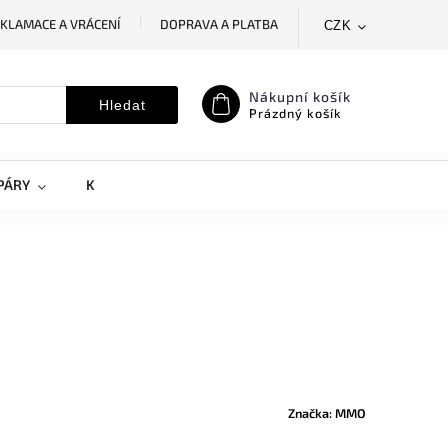
KLAMACE A VRÁCENÍ
DOPRAVA A PLATBA
CZK
SLEDOVÁNÍ ZÁSILKY
MOJE OBJEDNÁVKA
Nákupní košík
Hledat
Prázdný košík
PÁRY
KRYTY NA MOBILY
DOPLŇKY
Značka:
MMO