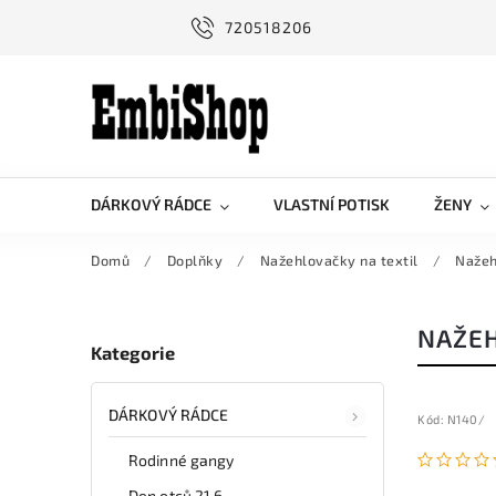
720518206
DÁRKOVÝ RÁDCE
VLASTNÍ POTISK
ŽENY
Domů
/
Doplňky
/
Nažehlovačky na textil
/
Nažeh
NAŽE
Kategorie
DÁRKOVÝ RÁDCE
Kód:
N140/
Rodinné gangy
Den otců 21.6