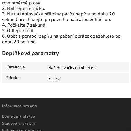
rovnoměrné ploše.
2. Nahřejte žehličku.
3. Na nažehlovačku přiložte pečící papír a po dobu 20
sekund přecházejte po povrchu nahřátou žehličkou.
4. Počkejte 7 sekund.
5. Odlepte fólii.
6. Opět s pomocí papíru na pečení obrázek zažehlete po
dobu 20 sekund.
Doplňkové parametry
Kategorie
:
Nažehlovačky na oblečení
Záruka
:
2 roky
Informace pro vás
Doprava a platba
Sledování zásilky
Reklamace a vrácení