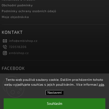
Obchodní podmínky
Podmínky ochrany osobních údajů
Moje objednávka
KONTAKT
info
@
embishop.cz
720518206
embishop.cz
FACEBOOK
Tento web používá soubory cookie. Dalším procházením tohoto
webu vyjadřujete souhlas s jejich používáním.. Více informací
zde
.
Copyright 2026
Embishop.cz
. Všechna práva vyhrazena.
Nastavení
Vytvořil
Shoptet
| Design
Shoptak.cz.
Souhlasím