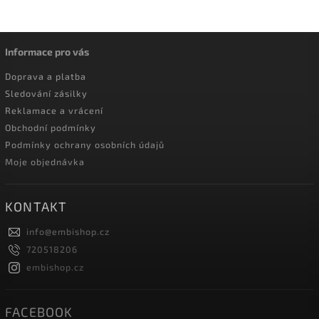
Informace pro vás
Doprava a platba
Sledování zásilky
Reklamace a vrácení
Obchodní podmínky
Podmínky ochrany osobních údajů
Moje objednávka
KONTAKT
info
@
embishop.cz
720518206
embishop.cz
FACEBOOK