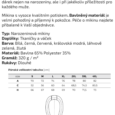
dárek nejen na narozeniny, ale i při jakékoliv příležitosti pro
každého muže.
Mikina s vysoce kvalitním potiskem
. Bavlněný materiál
je
velmi pohodlný a příjemný k pokožce. Péče o mikinu najdete
přibalené k Vaší objednávce.
Typ:
Narozeninová mikiny
Doplňky:
Tkaničky a váček
Barva:
Bílá, černá, červená, královská modrá, láhvově
zelená, žlutá
Materiál:
Bavlna 65% Polyester 35%
Gramáž:
320 g / m²
Rukávy:
Dlouhé