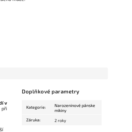
Doplňkové parametry
dí v
Narozeninové pánske
Kategorie
:
 při
mikiny
Záruka
:
2 roky
ší