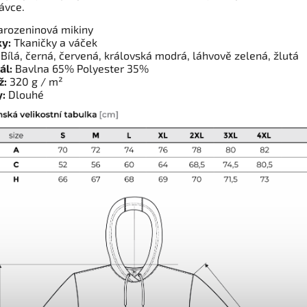
ávce.
rozeninová mikiny
y:
Tkaničky a váček
Bílá, černá, červená, královská modrá, láhvově zelená, žlutá
ál:
Bavlna 65% Polyester 35%
ž:
320 g / m²
:
Dlouhé