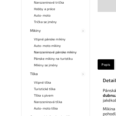
Narozeninové trička
Hobby a práce
Auto-moto
Trička se jmény
Mikiny
Vtipné pánske mikiny
Auto-moto mikiny
Narozeninové pánske mikiny
Pánske mikiny na turistiku
Popis
Mikiny se jmény
Tílka
Detai
Vtipné tílka
Turistické tílka
Pánská
dubnu
Tílka s pivem
jakékol
Narozeninová tílka
Auto-moto tílka
Mikina
pohodl