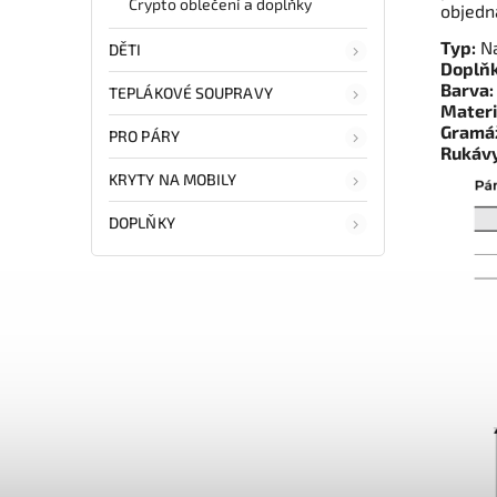
Crypto oblečení a doplňky
objedn
Typ:
Na
DĚTI
Doplňk
Barva:
TEPLÁKOVÉ SOUPRAVY
Materi
Gramá
PRO PÁRY
Rukávy
KRYTY NA MOBILY
DOPLŇKY