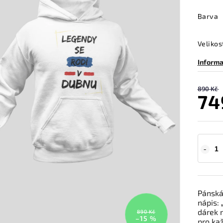
Barva
Velikos
Informa
890 Kč
74
Pánská 
nápis:
dárek n
890 Kč
–15 %
pro ka