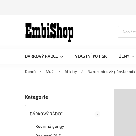
DÁRKOVÝ RÁDCE
VLASTNÍ POTISK
ŽENY
Domů
/
Muži
/
Mikiny
/
Narozeninové pánske mik
Kategorie
DÁRKOVÝ RÁDCE
Rodinné gangy
Den otců 21.6