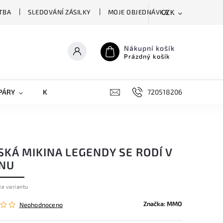
TBA
SLEDOVÁNÍ ZÁSILKY
MOJE OBJEDNÁVKA
CZK
Nákupní košík
Prázdný košík
PÁRY
KRYTY NA MOBILY
DOPLŇKY
720518206
KÁ MIKINA LEGENDY SE RODÍ V
NU
te variantu
Značka:
MMO
Neohodnoceno