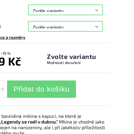
t
ce a rozměry
–15 %
Zvolte variantu
9 Kč
Možnosti doručení
Přidat do košíku
bavlněná mikina s kapucí, na které je
,,Legendy se rodí v dubnu."
Mkina je vhodné jako
ejen na narozeniny, ale i při jakékoliv příležitosti
ždého muže.