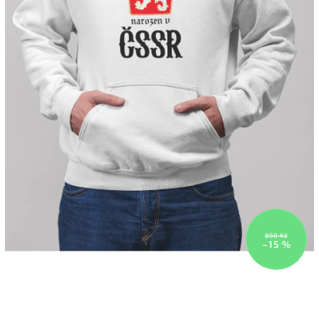
890 Kč
–15 %