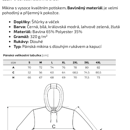
Mikina s vysoce kvalitním potiskem
. Bavlněný materiál
je velmi
pohodlný a příjemný k pokožce.
Doplňky:
Šňůrky a váček
Barva:
Černá, bílá, královská modrá, lahvově zelená, žlutá
Materiál:
Bavlna 65% Polyester 35%
Gramáž:
320 g/m²
Rukávy:
Dlouhé
Typ:
Pánská mikina s dlouhým rukávem a kapucí