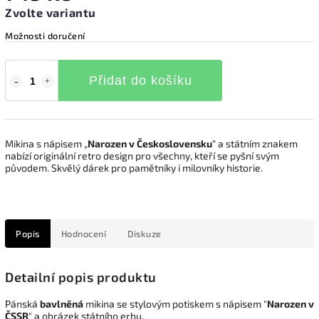
Zvolte variantu
Možnosti doručení
Přidat do košíku
Mikina s nápisem „
Narozen v Československu
“ a státním znakem
nabízí originální retro design pro všechny, kteří se pyšní svým
původem. Skvělý dárek pro pamětníky i milovníky historie.
Popis
Hodnocení
Diskuze
Detailní popis produktu
Pánská
bavlněná
mikina se stylovým potiskem s nápisem "
Narozen v
ČSSR
" a obrázek státního erbu.