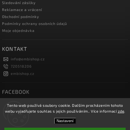
Sledování zásilky
Reklamace a vrácení
Obchodní podmínky
Podmínky ochrany osobních údajů
Moje objednávka
KONTAKT
info
@
embishop.cz
720518206
embishop.cz
FACEBOOK
Tento web používá soubory cookie. Dalším procházením tohoto
webu vyjadřujete souhlas s jejich používáním.. Více informací
zde
.
Copyright 2026
Embishop.cz
. Všechna práva vyhrazena.
Nastavení
Vytvořil
Shoptet
| Design
Shoptak.cz.