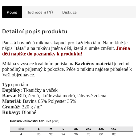
Popis
Hodnocení (4)
Diskuze
Detailní popis produktu
Pánská bavlněná mikina s kapucí pro každého tátu. Na mikině je
nápis "
táta
" a na rukávu jména dětí, která si umíte změnit.
Jména
dětí napište do poznámky k produktu!
Mikina s vysoce kvalitním potiskem
. Bavlněný materiál
je velmi
pohodlný a příjemný k pokožce. Péče o mikinu najdete přibalené k
Vaší objednávce.
Typ:
pro tátu
Doplňky:
Tkaničky a váček
Barva:
Bílá, černá, královská modrá, láhvově zelená
Materiál:
Bavlna 65% Polyester 35%
Gramáž:
320 g / m²
Rukávy:
Dlouhé