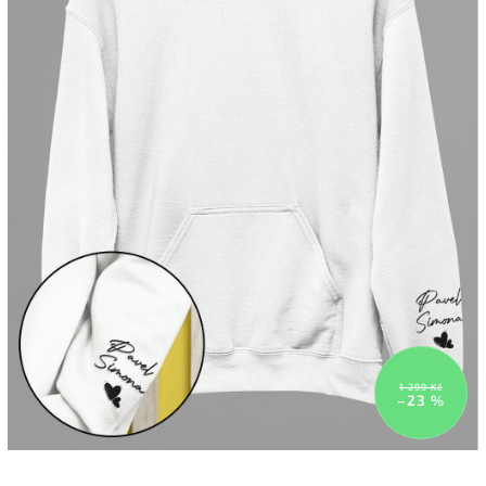
1 299 Kč
–23 %