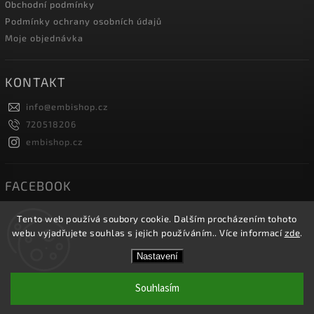
Obchodní podmínky
Podmínky ochrany osobních údajů
Moje objednávka
KONTAKT
info
@
embishop.cz
720518206
embishop.cz
FACEBOOK
Tento web používá soubory cookie. Dalším procházením tohoto
webu vyjadřujete souhlas s jejich používáním.. Více informací
zde
.
Copyright 2026
Embishop.cz
. Všechna práva vyhrazena.
Nastavení
Vytvořil
Shoptet
| Design
Shoptak.cz.
Souhlasím