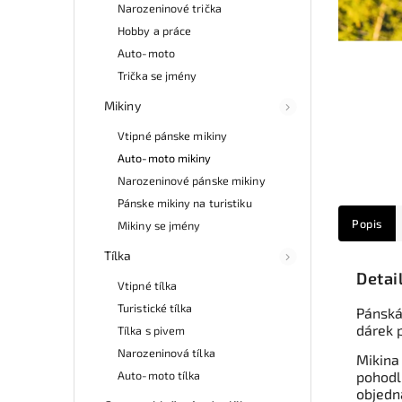
Narozeninové trička
Hobby a práce
Auto-moto
Trička se jmény
Mikiny
Vtipné pánske mikiny
Auto-moto mikiny
Narozeninové pánske mikiny
Pánske mikiny na turistiku
Popis
Mikiny se jmény
Tílka
Detai
Vtipné tílka
Turistické tílka
Pánská
dárek 
Tílka s pivem
Narozeninová tílka
Mikina
Auto-moto tílka
pohodl
objedn