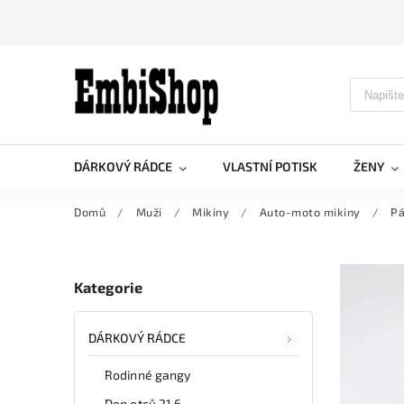
DÁRKOVÝ RÁDCE
VLASTNÍ POTISK
ŽENY
Domů
/
Muži
/
Mikiny
/
Auto-moto mikiny
/
Pá
Kategorie
DÁRKOVÝ RÁDCE
Rodinné gangy
Den otců 21.6