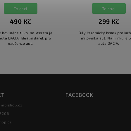
To chci
To chci
490 Kč
299 Kč
 bavlněné tílko, na kterém je
Bílý keramický hrnek pro ka
auta DACIA. Ideální dárek pro
milovníka aut. Na hrnku je 
nadšence aut.
auta DACIA.
KT
FACEBOOK
embishop.cz
8206
hop.cz