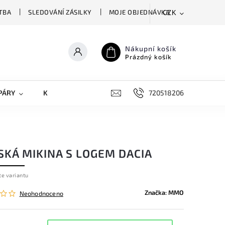
TBA
SLEDOVÁNÍ ZÁSILKY
MOJE OBJEDNÁVKA
CZK
Nákupní košík
Prázdný košík
PÁRY
KRYTY NA MOBILY
DOPLŇKY
720518206
SKÁ MIKINA S LOGEM DACIA
te variantu
Značka:
MMO
Neohodnoceno