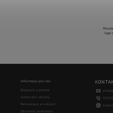
To chci
599 Kč
Pánské bavlněné tričko s krátkým
Pánské
rukávem, na kterém je logo
logo 
auta DACIA. Ideální dárek pro nadšence
aut.
Informace pro vás
KONTA
Doprava a platba
info
@
Sledování zásilky
72051
Reklamace a vrácení
embis
Obchodní podmínky