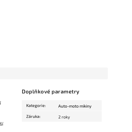
Doplňkové parametry
í
Kategorie
:
Auto-moto mikiny
Záruka
:
2 roky
ší