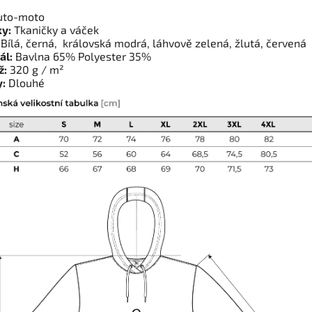
to-moto
y:
Tkaničky a váček
Bílá, černá, královská modrá, láhvově zelená, žlutá, červená
ál:
Bavlna 65% Polyester 35%
ž:
320 g / m²
:
Dlouhé