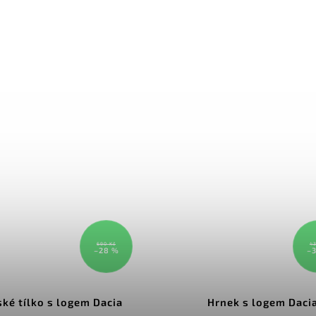
690 Kč
43
–28 %
–
ké tílko s logem Dacia
Hrnek s logem Daci