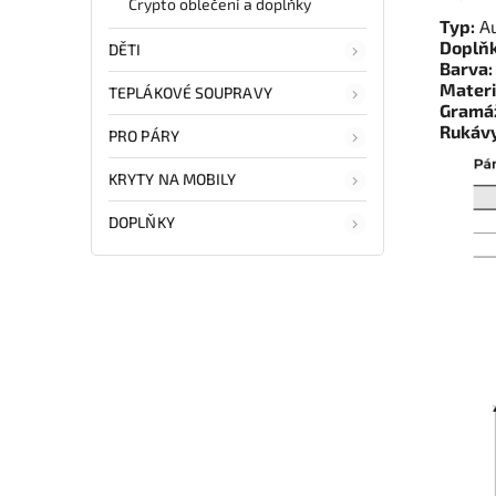
Crypto oblečení a doplňky
Typ:
Au
Doplňk
DĚTI
Barva:
Materi
TEPLÁKOVÉ SOUPRAVY
Gramá
Rukávy
PRO PÁRY
KRYTY NA MOBILY
DOPLŇKY