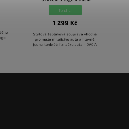
To chci
1 299 Kč
ždého
Stylová tepláková souprava vhodná
Styl
logo
pro muže milujícího auta a hlavně,
pro
jednu konkrétní značku auta - DACIA
jednu