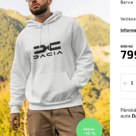
Barva
Velikos
Informa
890 Kč
79
Pánská 
auta
D
890 Kč
–10 %