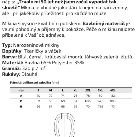
nápis:
,,Trvalo mi 50 let než jsem začal vypadat tak
skvelě."
Mkina je vhodné jako dárek nejen na narozeniny,
ale i při jakékoliv příležitosti pro každého muže.
Mikina s vysoce kvalitním potiskem
. Bavlněný materiál
je
velmi pohodlný a příjemný k pokožce. Péče o mikinu najdete
přibalené k Vaší objednávce.
Typ:
Narozeninová mikiny
Doplňky:
Tkaničky a váček
Barva:
Bílá, černá, královská modrá, láhvově zelená, žlutá
Materiál:
Bavlna 65% Polyester 35%
Gramáž:
320 g / m²
Rukávy:
Dlouhé