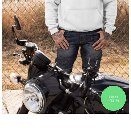
890 Kč
–15 %