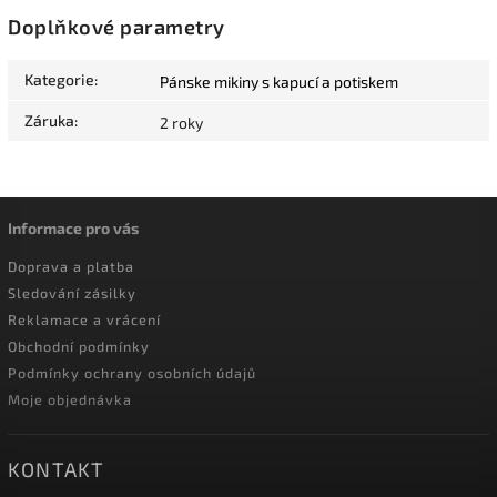
Doplňkové parametry
Kategorie
:
Pánske mikiny s kapucí a potiskem
Záruka
:
2 roky
Informace pro vás
Doprava a platba
Sledování zásilky
Reklamace a vrácení
Obchodní podmínky
Podmínky ochrany osobních údajů
Moje objednávka
KONTAKT