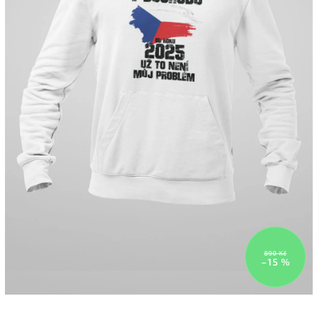
890 Kč
–15 %