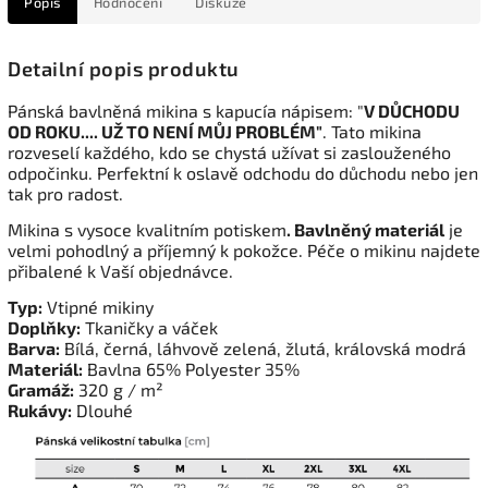
Popis
Hodnocení
Diskuze
Detailní popis produktu
Pánská bavlněná mikina s kapucí
a
nápisem: "
V DŮCHODU
OD ROKU.... UŽ TO NENÍ MŮJ PROBLÉM"
. Tato mikina
rozveselí každého, kdo se chystá užívat si zaslouženého
odpočinku. Perfektní k oslavě odchodu do důchodu nebo jen
tak pro radost.
Mikina s vysoce kvalitním potiskem
. Bavlněný materiál
je
velmi pohodlný a příjemný k pokožce. Péče o mikinu najdete
přibalené k Vaší objednávce.
Typ:
Vtipné mikiny
Doplňky:
Tkaničky a váček
Barva:
Bílá, černá, láhvově zelená, žlutá, královská modrá
Materiál:
Bavlna 65% Polyester 35%
Gramáž:
320 g / m²
Rukávy:
Dlouhé