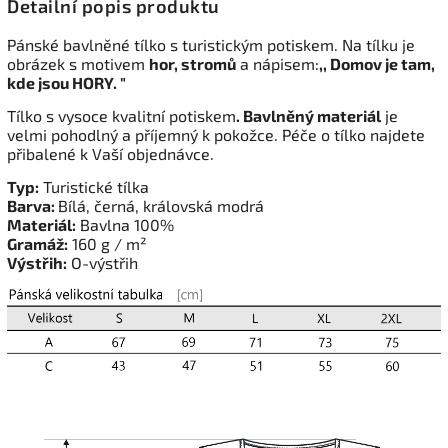
Detailní popis produktu
Pánské bavlněné tílko s turistickým potiskem. Na tílku je
obrázek s motivem
hor, stromů
a nápisem:
,, Domov je tam,
kde jsou HORY. "
Tílko s vysoce kvalitní potiskem
. Bavlněný materiál
je
velmi pohodlný a příjemný k pokožce. Péče o tílko najdete
přibalené k Vaší objednávce.
Typ:
Turistické tílka
Barva:
Bílá, černá, královská modrá
Materiál:
Bavlna 100%
Gramáž:
160 g / m²
Výstřih:
O-výstřih