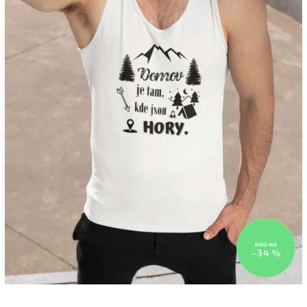
690 Kč
–34 %