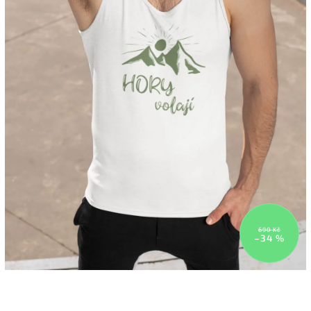
690 Kč
–34 %