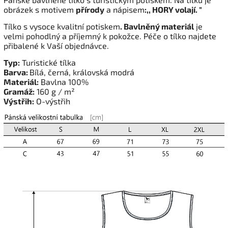
obrázek s motivem
přírody
a nápisem
:,, HORY volají. "
Tílko s vysoce kvalitní potiskem
. Bavlněný materiál
je
velmi pohodlný a příjemný k pokožce. Péče o tílko najdete
přibalené k Vaší objednávce.
Typ:
Turistické tílka
Barva:
Bílá, černá, královská modrá
Materiál:
Bavlna 100%
Gramáž:
160 g / m²
Výstřih:
O-výstřih