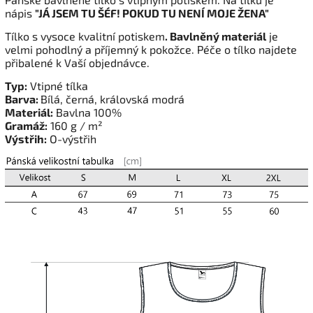
nápis
"JÁ JSEM TU ŠÉF! POKUD TU NENÍ MOJE ŽENA"
Tílko s vysoce kvalitní potiskem
. Bavlněný materiál
je
velmi pohodlný a příjemný k pokožce. Péče o tílko najdete
přibalené k Vaší objednávce.
Typ:
Vtipné tílka
Barva:
Bílá, černá, královská modrá
Materiál:
Bavlna 100%
Gramáž:
160 g / m²
Výstřih:
O-výstřih