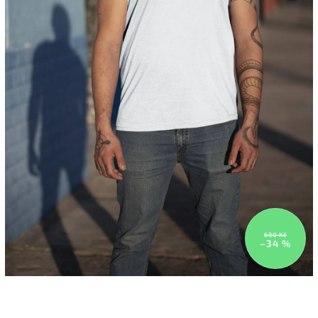
690 Kč
–34 %