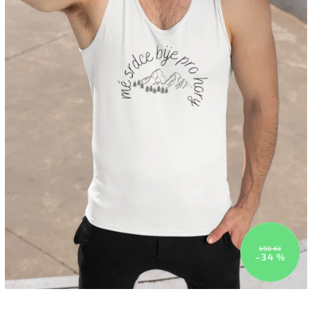
690 Kč
–34 %