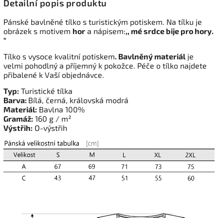
Detailní popis produktu
Pánské bavlněné tílko s turistickým potiskem. Na tílku je
obrázek s motivem
hor
a nápisem:
,, mé srdce bije pro hory.
"
Tílko s vysoce kvalitní potiskem
. Bavlněný materiál
je
velmi pohodlný a příjemný k pokožce. Péče o tílko najdete
přibalené k Vaší objednávce.
Typ:
Turistické tílka
Barva:
Bílá, černá, královská modrá
Materiál:
Bavlna 100%
Gramáž:
160 g / m²
Výstřih:
O-výstřih