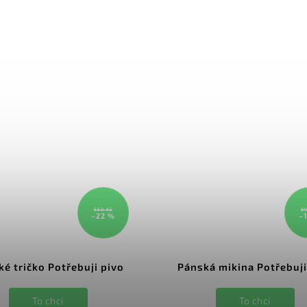
550 Kč
89
–22 %
–
é tričko Potřebuji pivo
Pánská mikina Potřebuji
To chci
To chci