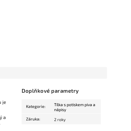
Doplňkové parametry
 je
Tílka s potiskem piva a
Kategorie
:
nápisy
ý a
Záruka
:
2 roky
.