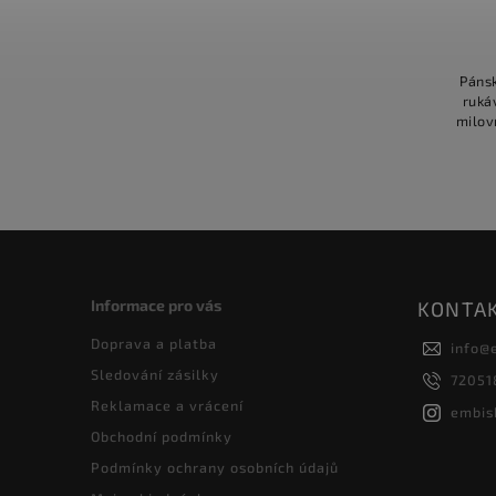
Pánsk
ruká
milovn
Potř
kle
Informace pro vás
KONTA
Doprava a platba
info
@
Sledování zásilky
72051
Reklamace a vrácení
embis
Obchodní podmínky
Podmínky ochrany osobních údajů