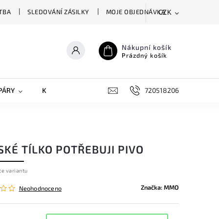
TBA
SLEDOVÁNÍ ZÁSILKY
MOJE OBJEDNÁVKA
CZK
Nákupní košík
Prázdný košík
PÁRY
KRYTY NA MOBILY
DOPLŇKY
720518206
KÉ TÍLKO POTŘEBUJI PIVO
te variantu
Značka:
MMO
Neohodnoceno