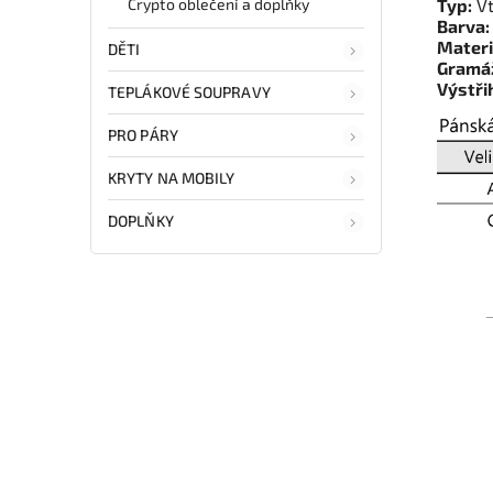
Crypto oblečení a doplňky
Typ:
Vt
Barva:
Materi
DĚTI
Gramá
Výstři
TEPLÁKOVÉ SOUPRAVY
PRO PÁRY
KRYTY NA MOBILY
DOPLŇKY