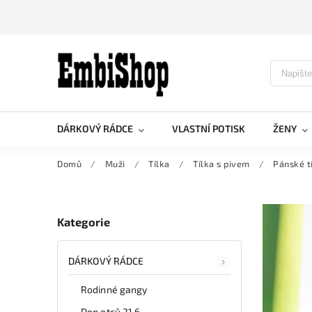
DÁRKOVÝ RÁDCE
VLASTNÍ POTISK
ŽENY
Domů
/
Muži
/
Tílka
/
Tílka s pivem
/
Pánské tí
Kategorie
DÁRKOVÝ RÁDCE
Rodinné gangy
Den otců 21.6