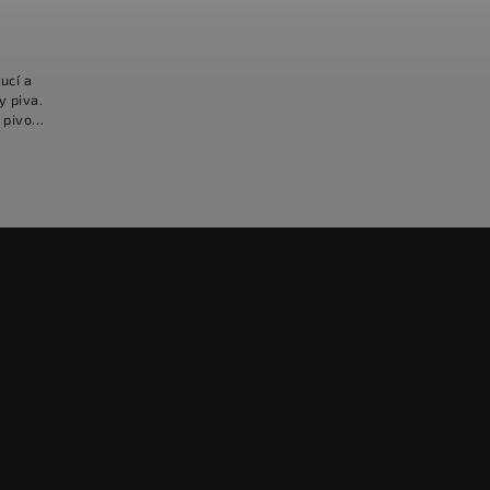
ucí a
y piva.
 pivo
ladiny