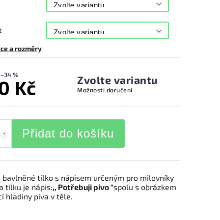
t
ce a rozměry
–34 %
Zvolte variantu
0 Kč
Možnosti doručení
Přidat do košíku
 bavlněné tílko s nápisem určeným pro milovníky
a tílku je nápis:
,, Potřebuji pivo "
spolu s obrázkem
cí hladiny piva v těle.