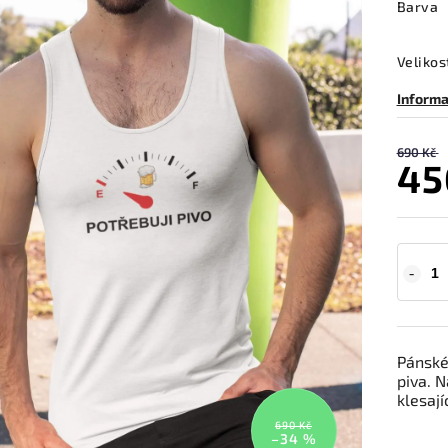
Barva
Velikos
Informa
690 Kč
45
Pánské
piva. N
klesají
690 Kč
–34 %