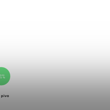
0 Kč
15 %
 pivo