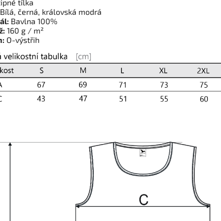
ipné tílka
Bílá, černá, královská modrá
ál:
Bavlna 100%
ž:
160 g / m²
h:
O-výstřih