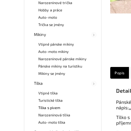
Narozeninové trička
Hobby a práce
Auto-moto
Trička se jmény
Mikiny
Vtipné pánske mikiny
Auto-moto mikiny
Narozeninové pánske mikiny
Pánske mikiny na turistiku
Popis
Mikiny se jmény
Tílka
Detai
Vtipné tílka
Turistické tílka
Pánské
nápis:
,
Tílka s pivem
Narozeninová tílka
Tílko s
Auto-moto tílka
příjemn