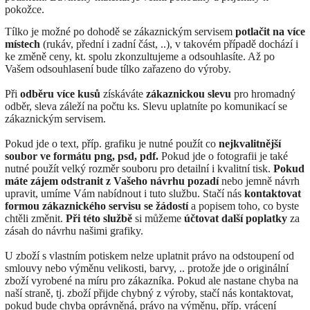
pokožce.
Tílko je možné po dohodě se zákaznickým servisem
potlačit na více
místech
(rukáv, přední i zadní část, ..), v takovém případě dochází i
ke změně ceny, kt. spolu zkonzultujeme a odsouhlasíte. Až po
Vašem odsouhlasení bude tílko zařazeno do výroby.
Při
odběru více kusů
získáváte
zákaznickou slevu
pro hromadný
odběr, sleva záleží na počtu ks. Slevu uplatníte po komunikací se
zákaznickým servisem.
Pokud jde o text, příp. grafiku je nutné použít co
nejkvalitnější
soubor ve formátu png, psd, pdf.
Pokud jde o fotografii je také
nutné použít velký rozměr souboru pro detailní i kvalitní tisk.
Pokud
máte zájem odstranit z Vašeho návrhu pozadí
nebo jemně návrh
upravit, umíme Vám nabídnout i tuto službu. Stačí nás
kontaktovat
formou zákaznického servisu se žádostí
a popisem toho, co byste
chtěli změnit.
Při této službě
si můžeme
účtovat další poplatky
za
zásah do návrhu našimi grafiky.
U zboží s vlastním potiskem nelze uplatnit právo na odstoupení od
smlouvy nebo výměnu velikosti, barvy, .. protože jde o originální
zboží vyrobené na míru pro zákazníka. Pokud ale nastane chyba na
naší straně, tj. zboží přijde chybný z výroby, stačí nás kontaktovat,
pokud bude chyba oprávněná, právo na výměnu, příp. vrácení