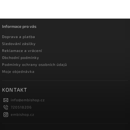
Informace pro vás
Doprava a platba
Sledování zásilky
Reklamace a vrácení
Obchodní podmínky
Podmínky ochrany osobních údajů
Moje objednávka
KONTAKT
info
@
embishop.cz
720518206
embishop.cz