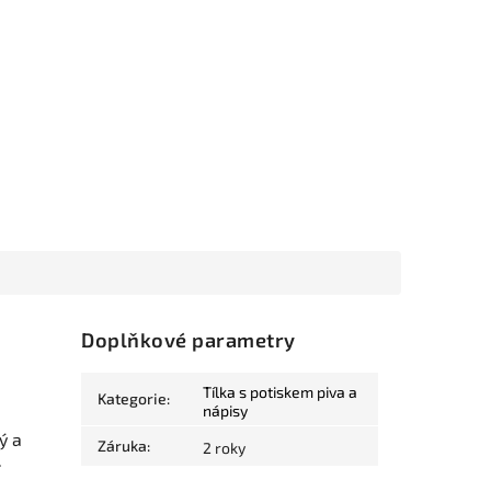
Doplňkové parametry
Tílka s potiskem piva a
Kategorie
:
nápisy
ý a
Záruka
:
2 roky
.