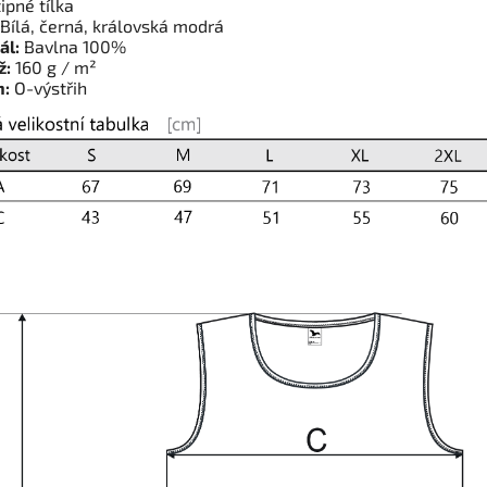
ipné tílka
Bílá, černá, královská modrá
ál:
Bavlna 100%
ž:
160 g / m²
h:
O-výstřih