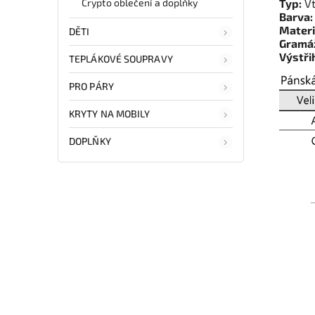
Crypto oblečení a doplňky
Typ:
Vt
Barva:
Materi
DĚTI
Gramá
Výstři
TEPLÁKOVÉ SOUPRAVY
PRO PÁRY
KRYTY NA MOBILY
DOPLŇKY