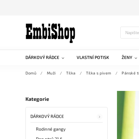
DÁRKOVÝ RÁDCE
VLASTNÍ POTISK
ŽENY
Domů
/
Muži
/
Tílka
/
Tílka s pivem
/
Pánské t
Kategorie
DÁRKOVÝ RÁDCE
Rodinné gangy
Den otců 21.6