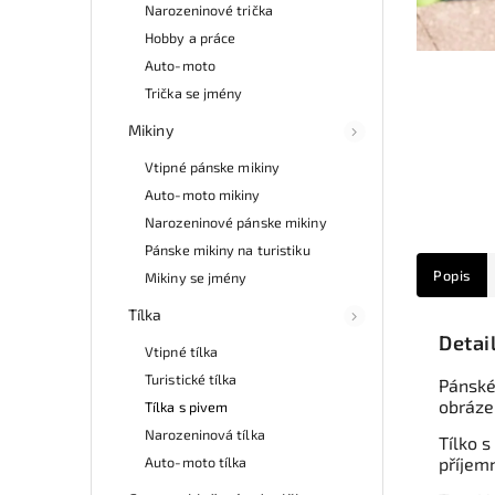
Narozeninové trička
Hobby a práce
Auto-moto
Trička se jmény
Mikiny
Vtipné pánske mikiny
Auto-moto mikiny
Narozeninové pánske mikiny
Pánske mikiny na turistiku
Popis
Mikiny se jmény
Tílka
Detai
Vtipné tílka
Turistické tílka
Pánské
obráz
Tílka s pivem
Narozeninová tílka
Tílko s
Auto-moto tílka
příjemn