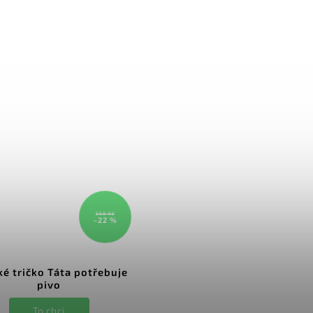
550 Kč
–22 %
é tričko Táta potřebuje
pivo
To chci