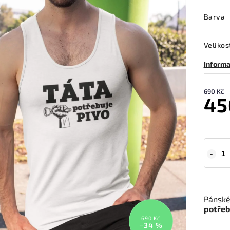
Barva
Velikos
Informa
690 Kč
45
Pánské
potřeb
690 Kč
–34 %