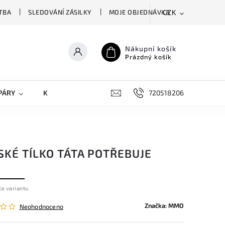
TBA
SLEDOVÁNÍ ZÁSILKY
MOJE OBJEDNÁVKA
CZK
Nákupní košík
Prázdný košík
PÁRY
KRYTY NA MOBILY
DOPLŇKY
720518206
SKÉ TÍLKO TÁTA POTŘEBUJE
O
te variantu
Značka:
MMO
Neohodnoceno