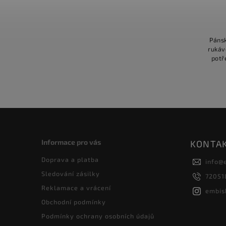
Pánsk
rukáv
potř
Informace pro vás
KONTA
Doprava a platba
info
@
Sledování zásilky
72051
Reklamace a vrácení
embis
Obchodní podmínky
Podmínky ochrany osobních údajů