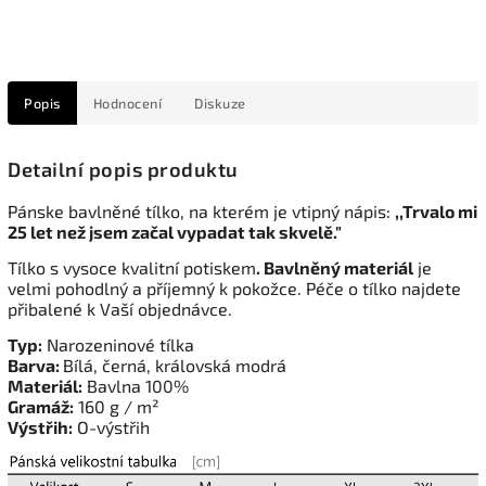
Popis
Hodnocení
Diskuze
Detailní popis produktu
Pánske bavlněné tílko, na kterém je vtipný nápis:
,,Trvalo mi
25 let než jsem začal vypadat tak skvelě."
Tílko s vysoce kvalitní potiskem
. Bavlněný materiál
je
velmi pohodlný a příjemný k pokožce. Péče o tílko najdete
přibalené k Vaší objednávce.
Typ:
Narozeninové tílka
Barva:
Bílá, černá, královská modrá
Materiál:
Bavlna 100%
Gramáž:
160 g / m²
Výstřih:
O-výstřih