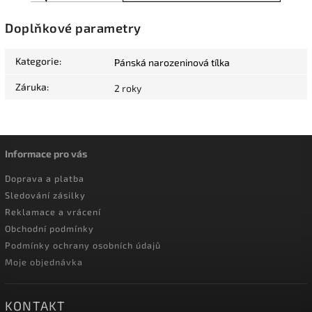
Doplňkové parametry
Kategorie
:
Pánská narozeninová tílka
Záruka
:
2 roky
Informace pro vás
Doprava a platba
Sledování zásilky
Reklamace a vrácení
Obchodní podmínky
Podmínky ochrany osobních údajů
Moje objednávka
KONTAKT