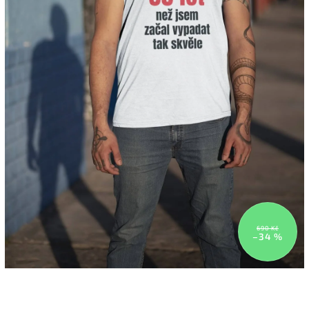
690 Kč
–34 %