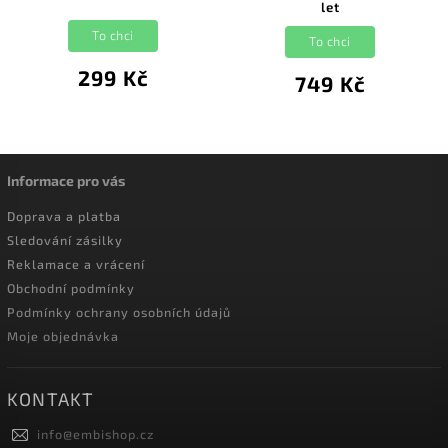
let
To chci
To chci
299 Kč
749 Kč
Informace pro vás
Doprava a platba
Sledování zásilky
Reklamace a vrácení
Obchodní podmínky
Podmínky ochrany osobních údajů
Moje objednávka
KONTAKT
info
@
embishop.cz