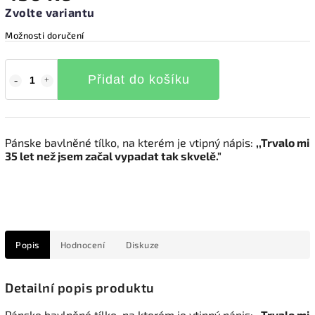
Zvolte variantu
Možnosti doručení
Přidat do košíku
Pánske bavlněné tílko, na kterém je vtipný nápis:
,,Trvalo mi
35 let než jsem začal vypadat tak skvelě."
Popis
Hodnocení
Diskuze
Detailní popis produktu
Pánske bavlněné tílko, na kterém je vtipný nápis:
,,Trvalo mi