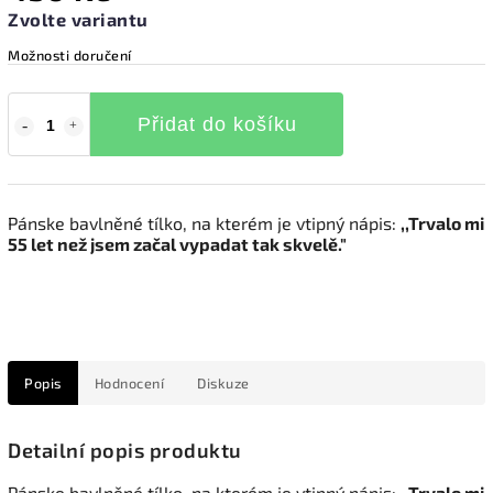
Zvolte variantu
Možnosti doručení
Přidat do košíku
Pánske bavlněné tílko, na kterém je vtipný nápis:
,,Trvalo mi
55 let než jsem začal vypadat tak skvelě."
Popis
Hodnocení
Diskuze
Detailní popis produktu
Pánske bavlněné tílko, na kterém je vtipný nápis:
,,Trvalo mi