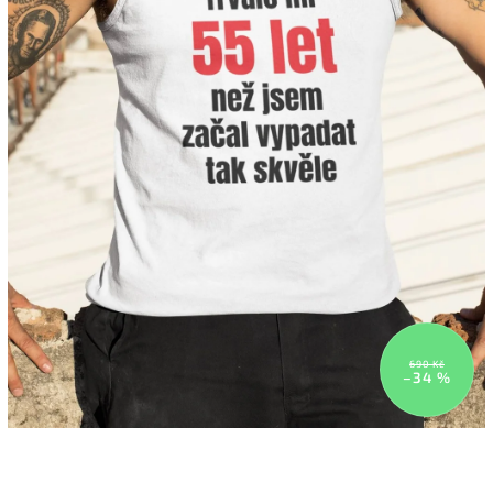
690 Kč
–34 %