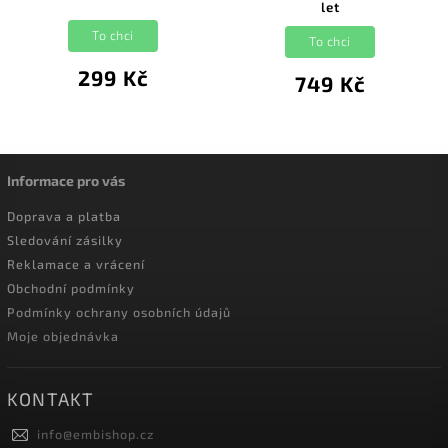
let
To chci
To chci
299 Kč
749 Kč
Informace pro vás
Doprava a platba
Sledování zásilky
Reklamace a vrácení
Obchodní podmínky
Podmínky ochrany osobních údajů
Moje objednávka
KONTAKT
info
@
embishop.cz