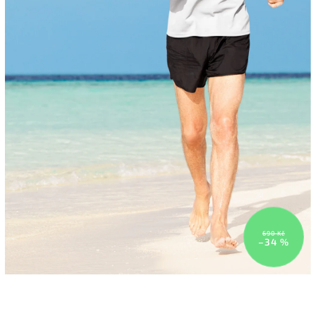
690 Kč
–34 %