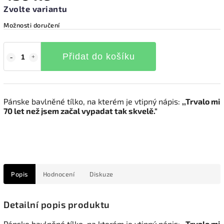
Zvolte variantu
Možnosti doručení
Přidat do košíku
Pánske bavlněné tílko, na kterém je vtipný nápis:
,,Trvalo mi
70 let než jsem začal vypadat tak skvelě."
Popis
Hodnocení
Diskuze
Detailní popis produktu
Pánske bavlněné tílko, na kterém je vtipný nápis:
,,Trvalo mi