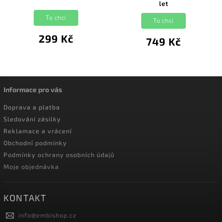
let
To chci
To chci
299 Kč
749 Kč
Informace pro vás
Doprava a platba
Sledování zásilky
Reklamace a vrácení
Obchodní podmínky
Podmínky ochrany osobních údajů
Moje objednávka
KONTAKT
info
@
embishop.cz