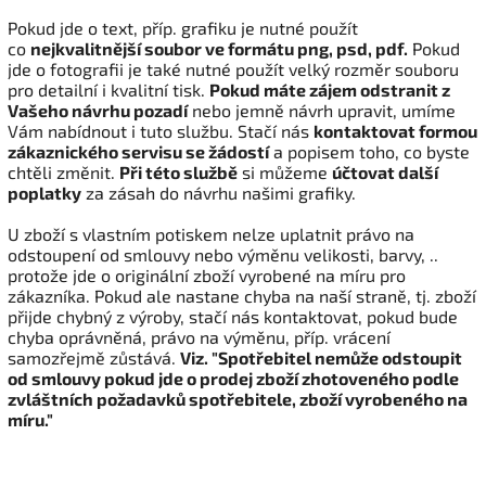
Pokud jde o text, příp. grafiku je nutné použít
co
nejkvalitnější soubor ve formátu png, psd, pdf.
Pokud
jde o fotografii je také nutné použít velký rozměr souboru
pro detailní i kvalitní tisk.
Pokud máte zájem odstranit z
Vašeho návrhu pozadí
nebo jemně návrh upravit, umíme
Vám nabídnout i tuto službu. Stačí nás
kontaktovat formou
zákaznického servisu se žádostí
a popisem toho, co byste
chtěli změnit.
Při této službě
si můžeme
účtovat další
poplatky
za zásah do návrhu našimi grafiky.
U zboží s vlastním potiskem nelze uplatnit právo na
odstoupení od smlouvy nebo výměnu velikosti, barvy, ..
protože jde o originální zboží vyrobené na míru pro
zákazníka. Pokud ale nastane chyba na naší straně, tj. zboží
přijde chybný z výroby, stačí nás kontaktovat, pokud bude
chyba oprávněná, právo na výměnu, příp. vrácení
samozřejmě zůstává.
Viz. "Spotřebitel nemůže odstoupit
od smlouvy pokud jde o prodej zboží zhotoveného podle
zvláštních požadavků spotřebitele, zboží vyrobeného na
míru."