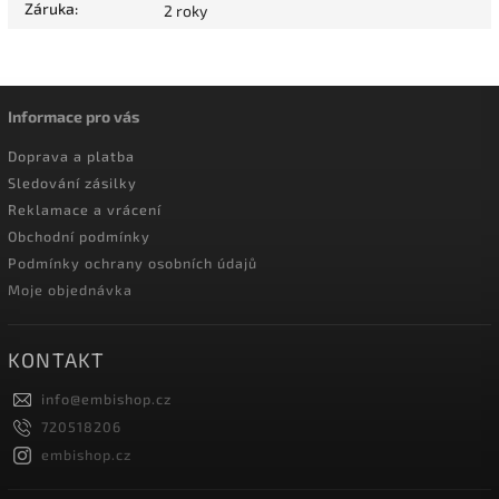
Záruka
:
2 roky
Informace pro vás
Doprava a platba
Sledování zásilky
Reklamace a vrácení
Obchodní podmínky
Podmínky ochrany osobních údajů
Moje objednávka
KONTAKT
info
@
embishop.cz
720518206
embishop.cz