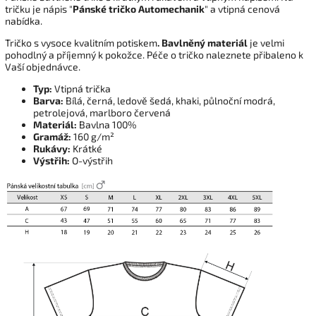
tričku je nápis "
Pánské tričko Automechanik
" a vtipná cenová
nabídka.
Tričko s vysoce kvalitním potiskem
. Bavlněný materiál
je velmi
pohodlný a příjemný k pokožce. Péče o tričko naleznete přibaleno k
Vaší objednávce.
Typ:
Vtipná trička
Barva:
Bílá, černá, ledově šedá, khaki, půlnoční modrá,
petrolejová, marlboro červená
Materiál:
Bavlna 100%
Gramáž:
160 g/m²
Rukávy:
Krátké
Výstřih:
O-výstřih