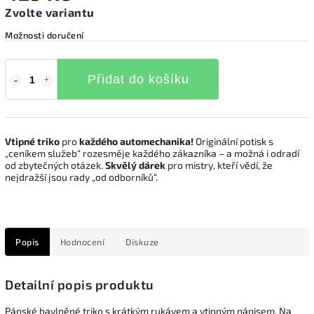
Zvolte variantu
Možnosti doručení
Přidat do košíku
Vtipné triko
pro
každého automechanika!
Originální potisk s
„ceníkem služeb“ rozesměje každého zákazníka – a možná i odradí
od zbytečných otázek.
Skvělý dárek
pro mistry, kteří vědí, že
nejdražší jsou rady „od odborníků“.
Popis
Hodnocení
Diskuze
Detailní popis produktu
Pánské bavlněné triko s krátkým rukávem a vtipným nápisem. Na