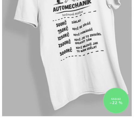
550 Kč
–22 %