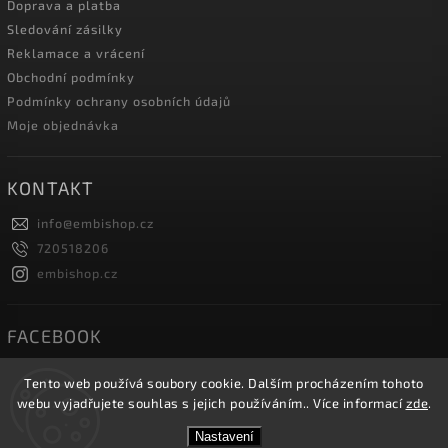
Doprava a platba
Sledování zásilky
Reklamace a vrácení
Obchodní podmínky
Podmínky ochrany osobních údajů
Moje objednávka
KONTAKT
info
@
embishop.cz
720518206
embishop.cz
FACEBOOK
Tento web používá soubory cookie. Dalším procházením tohoto
webu vyjadřujete souhlas s jejich používáním.. Více informací
zde
.
Copyright 2026
Embishop.cz
. Všechna práva vyhrazena.
Nastavení