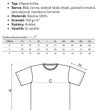
Typ:
Vtipná trička
Barva:
Bílá, černá, ledově šedá, khaki, půlnoční modrá,
petrolejová, marlboro červená
Materiál:
Bavlna 100%
Gramáž:
160 g/m²
Rukávy:
Krátké
Výstřih:
O-výstřih