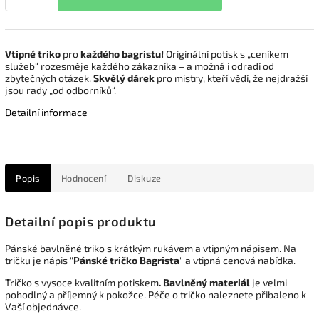
Vtipné triko
pro
každého bagristu!
Originální potisk s „ceníkem
služeb“ rozesměje každého zákazníka – a možná i odradí od
zbytečných otázek.
Skvělý dárek
pro mistry, kteří vědí, že nejdražší
jsou rady „od odborníků“.
Detailní informace
Popis
Hodnocení
Diskuze
Detailní popis produktu
Pánské bavlněné triko s krátkým rukávem a vtipným nápisem. Na
tričku je nápis "
Pánské tričko Bagrista
" a vtipná cenová nabídka.
Tričko s vysoce kvalitním potiskem
. Bavlněný materiál
je velmi
pohodlný a příjemný k pokožce. Péče o tričko naleznete přibaleno k
Vaší objednávce.