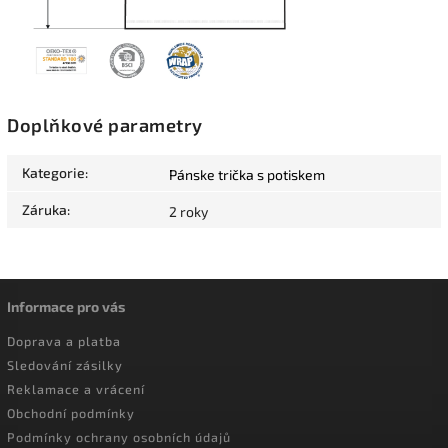
Doplňkové parametry
Kategorie
:
Pánske trička s potiskem
Záruka
:
2 roky
Informace pro vás
Doprava a platba
Sledování zásilky
Reklamace a vrácení
Obchodní podmínky
Podmínky ochrany osobních údajů