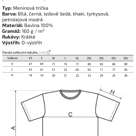
Typ:
Meninová trička
Barva:
Bílá, černá, ledově šedá, khaki, tyrkysová,
petrolejová modrá
Materiál:
Bavlna 100%
Gramáž:
160 g / m²
Rukávy:
Krátké
Výstřih:
O-výstřih