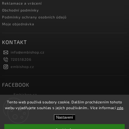
Reklamace a vrácení
Obchodní podmínky
Podmínky ochrany osobních údajů
Moje objednávka
KONTAKT
info
@
embishop.cz
720518206
embishop.cz
FACEBOOK
Embishop.cz
Tento web používá soubory cookie. Dalším procházením tohoto
webu vyjadřujete souhlas s jejich používáním.. Více informací
zde
.
Copyright 2026
Embishop.cz
. Všechna práva vyhrazena.
Nastavení
Vytvořil
Shoptet
| Design
Shoptak.cz.