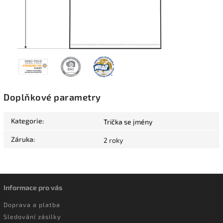
Doplňkové parametry
Kategorie
:
Trička se jmény
Záruka
:
2 roky
Informace pro vás
Doprava a platba
Sledování zásilky