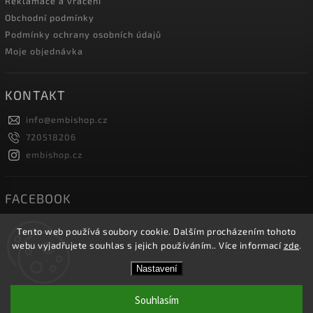
Reklamace a vrácení
Obchodní podmínky
Podmínky ochrany osobních údajů
Moje objednávka
KONTAKT
info
@
embishop.cz
720518206
embishop.cz
FACEBOOK
Tento web používá soubory cookie. Dalším procházením tohoto
webu vyjadřujete souhlas s jejich používáním.. Více informací
zde
.
Copyright 2026
Embishop.cz
. Všechna práva vyhrazena.
Nastavení
Vytvořil
Shoptet
| Design
Shoptak.cz.
Souhlasím