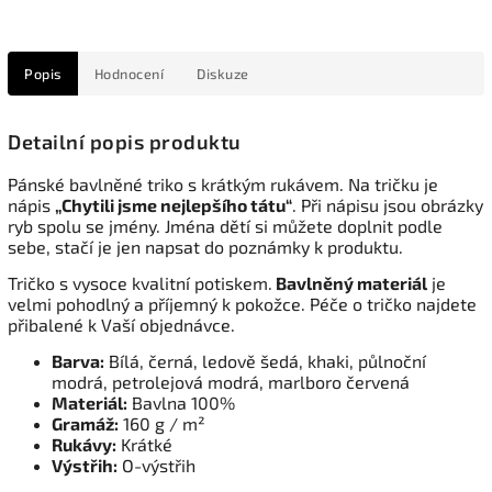
Popis
Hodnocení
Diskuze
Detailní popis produktu
Pánské bavlněné triko s krátkým rukávem. Na tričku je
nápis
„Chytili jsme nejlepšího tátu“
. Při nápisu jsou obrázky
ryb spolu se jmény. Jména dětí si můžete doplnit podle
sebe, stačí je jen napsat do poznámky k produktu.
Tričko s vysoce kvalitní potiskem.
Bavlněný materiál
je
velmi pohodlný a příjemný k pokožce. Péče o tričko najdete
přibalené k Vaší objednávce.
Barva:
Bílá, černá, ledově šedá, khaki, půlnoční
modrá, petrolejová modrá, marlboro červená
Materiál:
Bavlna 100%
Gramáž:
160 g / m²
Rukávy:
Krátké
Výstřih:
O-výstřih