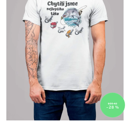
699 Kč
–28 %