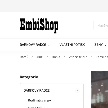
DÁRKOVÝ RÁDCE
VLASTNÍ POTISK
ŽENY
Domů
/
Muži
/
Trička
/
Vtipné trička
/
Pánské t
Kategorie
DÁRKOVÝ RÁDCE
Rodinné gangy
Den otců 21.6