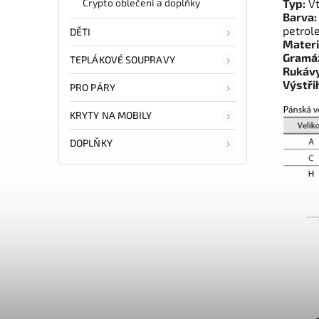
Crypto oblečení a doplňky
Typ:
Vt
Barva:
petrol
DĚTI
Materi
Gramá
TEPLÁKOVÉ SOUPRAVY
Rukávy
Výstři
PRO PÁRY
KRYTY NA MOBILY
DOPLŇKY