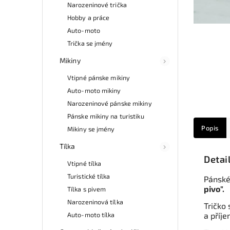
Narozeninové trička
Hobby a práce
Auto-moto
Trička se jmény
Mikiny
Vtipné pánske mikiny
Auto-moto mikiny
Narozeninové pánske mikiny
Pánske mikiny na turistiku
Popis
Mikiny se jmény
Tílka
Detai
Vtipné tílka
Turistické tílka
Pánské
pivo".
Tílka s pivem
Narozeninová tílka
Tričko 
Auto-moto tílka
a příje