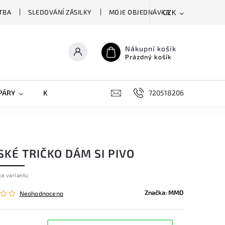
TBA
SLEDOVÁNÍ ZÁSILKY
MOJE OBJEDNÁVKA
CZK
Nákupní košík
Prázdný košík
PÁRY
KRYTY NA MOBILY
DOPLŇKY
720518206
KÉ TRIČKO DÁM SI PIVO
te variantu
Značka:
MMO
Neohodnoceno