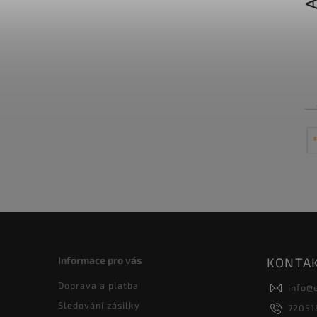
Informace pro vás
KONTA
Doprava a platba
info
@
Sledování zásilky
72051