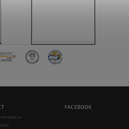
KT
FACEBOOK
embishop.cz
8206