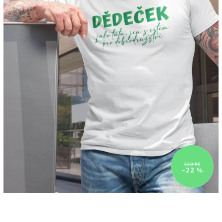
550 Kč
–22 %