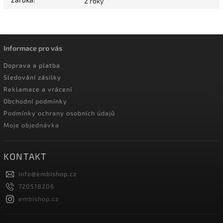
2 roky
Informace pro vás
Doprava a platba
Sledování zásilky
Reklamace a vrácení
Obchodní podmínky
Podmínky ochrany osobních údajů
Moje objednávka
KONTAKT
info
@
embishop.cz
720518206
embishop.cz