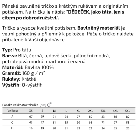
Pánské bavlněné tričko s krátkým rukávem a originálním
potiskem. Na tričku je nápis:
"
DĚDEČEK, jako táta, jen s
citem po dobrodružství.".
Tričko s vysoce kvalitní potiskem
. Bavlněný materiál
je
velmi pohodlný a příjemný k pokožce. Péče o tričko najdete
přibalené k Vaší objednávce.
Typ:
Pro tátu
Barva:
Bílá, černá, ledově šedá, půlnoční modrá,
petrolejová modrá, marlboro červená
Materiál:
Bavlna 100%
Gramáž:
160 g / m²
Rukávy:
Krátké
Výstřih:
O-výstřih