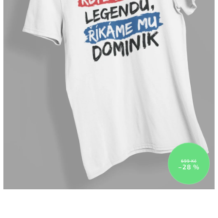
699 Kč
–28 %