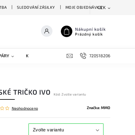
TBA
SLEDOVÁNÍ ZÁSILKY
MOJE OBJEDNÁVKA
CZK
Nákupní košík
Prázdný košík
PÁRY
KRYTY NA MOBILY
DOPLŇKY
720518206
SKÉ TRIČKO IVO
Kód:
Zvolte variantu
Značka:
MMO
Neohodnoceno