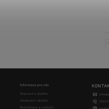
Informace pro vás
KONTA
Doprava a platba
info
@
Sledování zásilky
72051
Reklamace a vrácení
embis