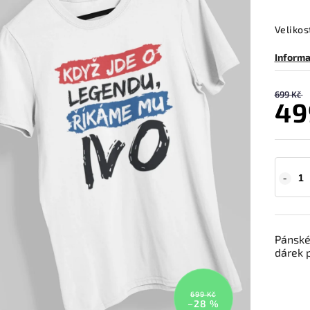
Velikos
Informa
699 Kč
49
Pánské
dárek p
699 Kč
–28 %