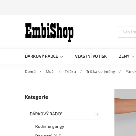
DÁRKOVÝ RÁDCE
VLASTNÍ POTISK
ŽENY
Domů
/
Muži
/
Trička
/
Trička se jmény
/
Pánsk
Kategorie
DÁRKOVÝ RÁDCE
Rodinné gangy
Den otců 21.6