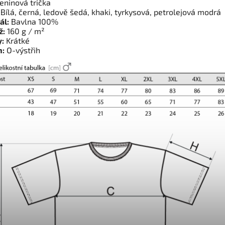
ninová trička
Bílá, černá, ledově šedá, khaki, tyrkysová, petrolejová modrá
ál:
Bavlna 100%
ž:
160 g / m²
:
Krátké
h:
O-výstřih