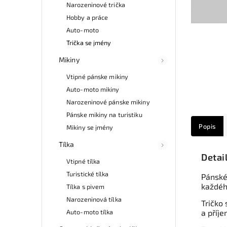
Narozeninové trička
Hobby a práce
Auto-moto
Trička se jmény
Mikiny
Vtipné pánske mikiny
Auto-moto mikiny
Narozeninové pánske mikiny
Pánske mikiny na turistiku
Popis
Mikiny se jmény
Tílka
Detai
Vtipné tílka
Turistické tílka
Pánské
každého
Tílka s pivem
Narozeninová tílka
Tričko 
Auto-moto tílka
a příje