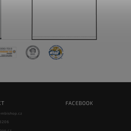
KT
FACEBOOK
embishop.cz
8206
hop.cz