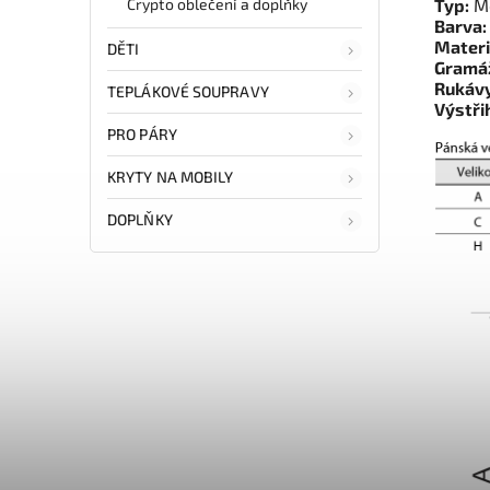
Crypto oblečení a doplňky
Typ:
Me
Barva:
Materi
DĚTI
Gramá
Rukávy
TEPLÁKOVÉ SOUPRAVY
Výstři
PRO PÁRY
KRYTY NA MOBILY
DOPLŇKY