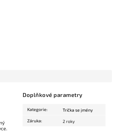
Doplňkové parametry
Kategorie
:
Trička se jmény
Záruka
:
2 roky
ný
vce.