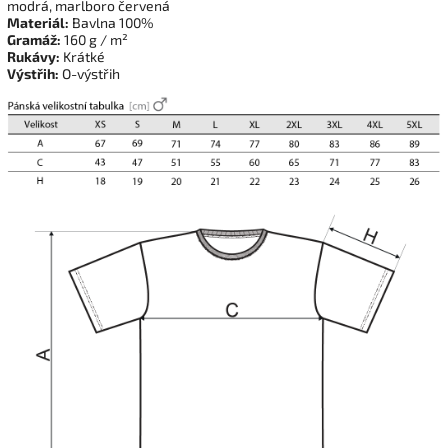
modrá, marlboro červená
Materiál:
Bavlna 100%
Gramáž:
160 g / m²
Rukávy:
Krátké
Výstřih:
O-výstřih