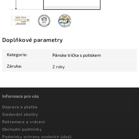
Doplňkové parametry
Kategorie
:
Pánske trička s potiskem
Záruka
:
2 roky
Informace pro vás
Doprava a platba
Sledování zásilky
Reklamace a vrácení
Obchodní podmínky
Podmínky ochrany osobních údajů