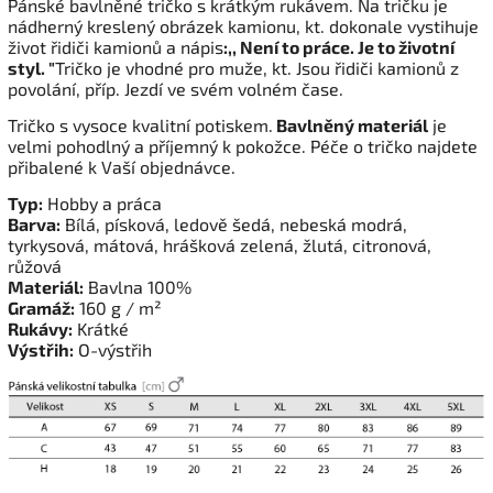
Pánské bavlněné tričko s krátkým rukávem. Na tričku je
nádherný kreslený obrázek kamionu, kt. dokonale vystihuje
život řidiči kamionů a nápis
:,, Není to práce. Je to životní
styl. "
Tričko je vhodné pro muže, kt. Jsou řidiči kamionů z
povolání, příp. Jezdí ve svém volném čase.
Tričko s vysoce kvalitní potiskem.
Bavlněný materiál
je
velmi pohodlný a příjemný k pokožce. Péče o tričko najdete
přibalené k Vaší objednávce.
Typ:
Hobby a práca
Barva:
Bílá, písková, ledově šedá, nebeská modrá,
tyrkysová, mátová, hrášková zelená, žlutá, citronová,
růžová
Materiál:
Bavlna 100%
Gramáž:
160 g / m²
Rukávy:
Krátké
Výstřih:
O-výstřih