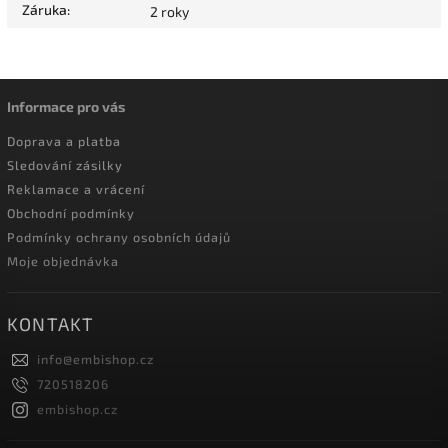
Záruka
:
2 roky
Informace pro vás
Doprava a platba
Sledování zásilky
Reklamace a vrácení
Obchodní podmínky
Podmínky ochrany osobních údajů
Moje objednávka
KONTAKT
info
@
embishop.cz
720518206
embishop.cz