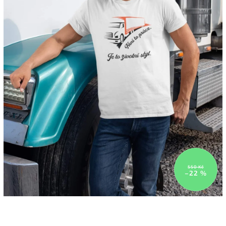
550 Kč
–22 %