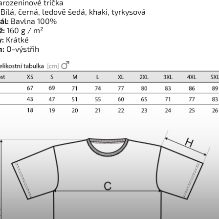
rozeninové trička
Bílá, černá, ledově šedá, khaki, tyrkysová
ál:
Bavlna 100%
ž:
160 g / m²
:
Krátké
h:
O-výstřih