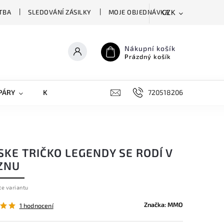
TBA
SLEDOVÁNÍ ZÁSILKY
MOJE OBJEDNÁVKA
CZK
Nákupní košík
Prázdný košík
PÁRY
KRYTY NA MOBILY
DOPLŇKY
720518206
KE TRIČKO LEGENDY SE RODÍ V
ZNU
te variantu
Značka:
MMO
1 hodnocení