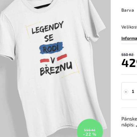
Barva
Velikos
Informa
550 Kč
42
Pánske
nápis:
550 Kč
–22 %