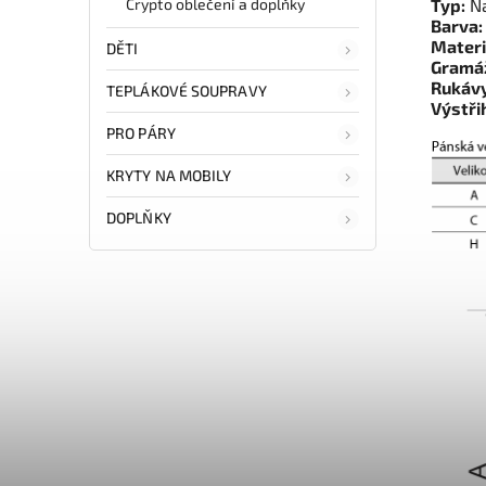
Crypto oblečení a doplňky
Typ:
Na
Barva:
Materi
DĚTI
Gramá
Rukávy
TEPLÁKOVÉ SOUPRAVY
Výstři
PRO PÁRY
KRYTY NA MOBILY
DOPLŇKY