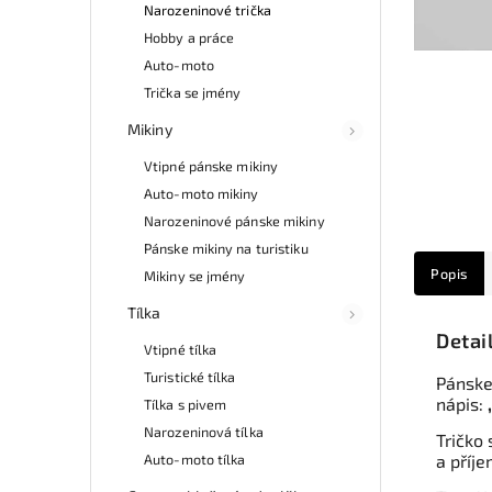
Narozeninové trička
Hobby a práce
Auto-moto
Trička se jmény
Mikiny
Vtipné pánske mikiny
Auto-moto mikiny
Narozeninové pánske mikiny
Pánske mikiny na turistiku
Popis
Mikiny se jmény
Tílka
Detai
Vtipné tílka
Turistické tílka
Pánske
nápis:
Tílka s pivem
Narozeninová tílka
Tričko 
Auto-moto tílka
a příje