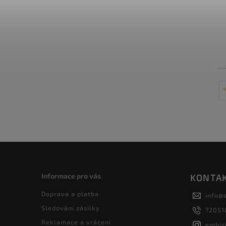
Informace pro vás
KONTA
Doprava a platba
info
@
Sledování zásilky
72051
Reklamace a vrácení
embis