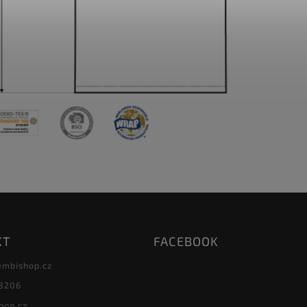
KT
FACEBOOK
embishop.cz
8206
hop.cz