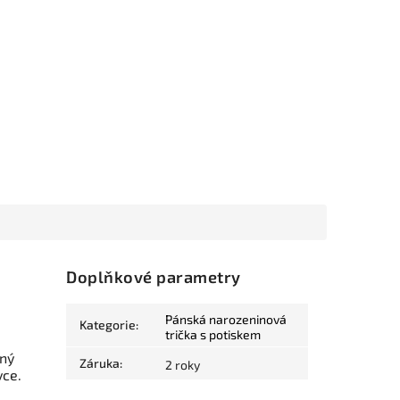
Doplňkové parametry
Pánská narozeninová
Kategorie
:
trička s potiskem
lný
Záruka
:
2 roky
vce.