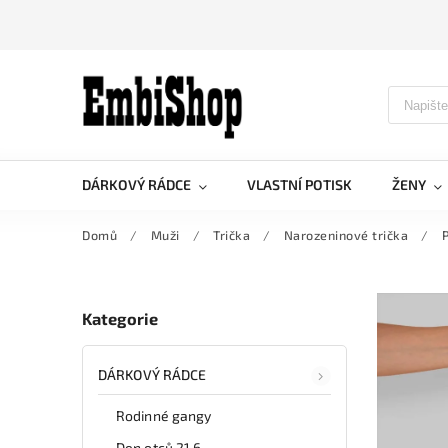
DÁRKOVÝ RÁDCE
VLASTNÍ POTISK
ŽENY
Domů
/
Muži
/
Trička
/
Narozeninové trička
/
P
Kategorie
DÁRKOVÝ RÁDCE
Rodinné gangy
Den otců 21.6