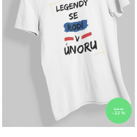
550 Kč
–22 %