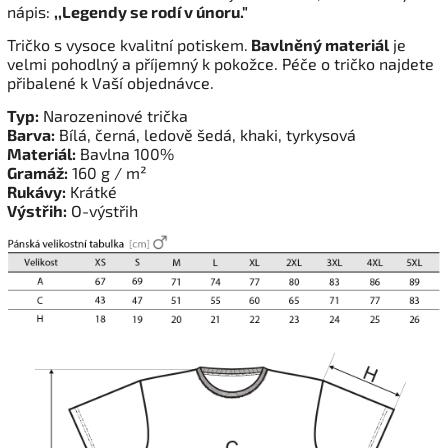
nápis:
,,Legendy se rodí v únoru."
Tričko s vysoce kvalitní potiskem.
Bavlněný materiál
je
velmi pohodlný a příjemný k pokožce. Péče o tričko najdete
přibalené k Vaší objednávce.
Typ:
Narozeninové trička
Barva:
Bílá, černá, ledově šedá, khaki, tyrkysová
Materiál:
Bavlna 100%
Gramáž:
160 g / m²
Rukávy:
Krátké
Výstřih:
O-výstřih