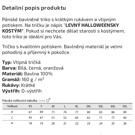
Detailní popis produktu
Pánské bavlněné triko s krátkým rukávem a vtipným
potiskem. Na tričku je nápis "
LEVNÝ HALLOWEENSKY
KOSTÝM"
. Pokud si nechcete dělat starosti s kostýmem,
toto triko je ideální pro Vás.
Tričko s kvalitním potiskem. Bavlněný materiál je velmi
pohodlný a příjemný k pokožce.
Typ:
Vtipná tričká
Barva:
Bílá, černá, oranžová
Materiál:
Bavlna 100%
Gramáž:
160 g / m²
Rukávy:
Krátké
Výstřih:
O-výstřih