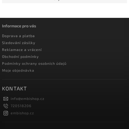
Informace pro vás
Doprava a platba
Sledování zásilky
Reklamace a vrácení
Obchodní podmínky
Podmínky ochrany osobních údajů
Moje objednávka
KONTAKT
info
@
embishop.cz
720518206
embishop.cz