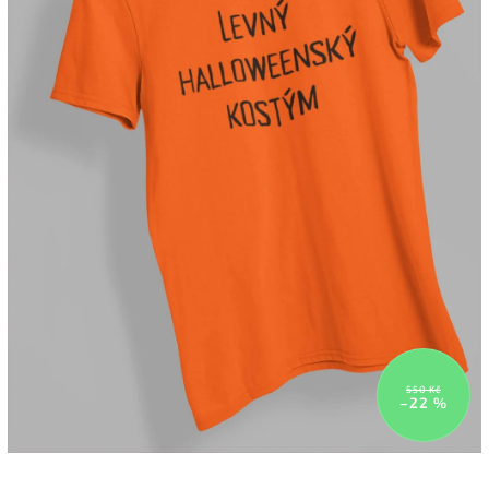
550 Kč
–22 %