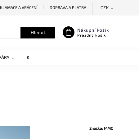
KLAMACE A VRÁCENÍ
DOPRAVA A PLATBA
CZK
SLEDOVÁNÍ ZÁSILKY
MOJE OBJEDNÁVKA
Nákupní košík
Hledat
Prázdný košík
PÁRY
KRYTY NA MOBILY
DOPLŇKY
Značka:
MMO