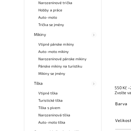
Narozeninové trička
Hobby a práce
Auto-moto
Trička se jmény
Mikiny
Vtipné pánske mikiny
Auto-moto mikiny
Narozeninové pánske mikiny
Pánske mikiny na turistiku
Mikiny se jmény
Tílka
550 Kč
–
Zvolte v
Vtipné tílka
Turistické tílka
Barva
Tílka s pivem
Narozeninová tílka
Velikos
Auto-moto tílka