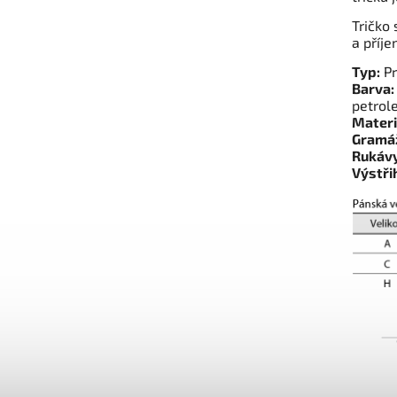
Tričko 
a příje
Typ:
Pr
Barva:
petrol
Materi
Gramá
Rukávy
Výstři