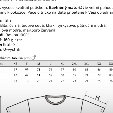
s vysoce kvalitní potiskem.
Bavlněný materiál
je velmi pohod
mný k pokožce. Péče o tričko najdete přibalené k Vaší objedná
o tátu
Bílá, černá, ledově šedá, khaki, tyrkysová, půlnoční modrá,
ejová modrá, marlboro červená
ál:
Bavlna 100%
ž:
160 g / m²
:
Krátké
h:
O-výstřih