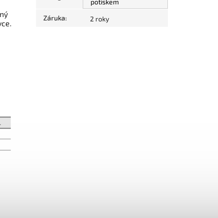
potiskem
lný
Záruka
:
2 roky
vce.