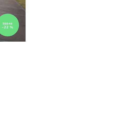
550 Kč
–22 %