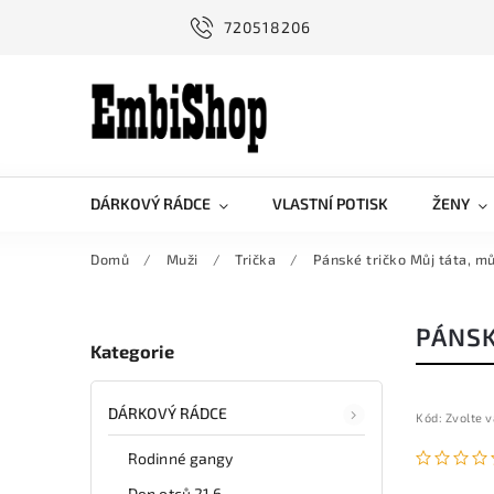
720518206
DÁRKOVÝ RÁDCE
VLASTNÍ POTISK
ŽENY
Domů
/
Muži
/
Trička
/
Pánské tričko Můj táta, mů
PÁNSK
Kategorie
DÁRKOVÝ RÁDCE
Kód:
Zvolte v
Rodinné gangy
Den otců 21.6