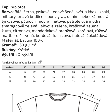
Typ:
pro otce
Barva:
Bílá, černá, písková, ledově šedá, světlá khaki, khaki,
military, tmavá břidlice, ebony gray, denim, nebeská modrá,
tyrkysová, půlnoční modrá, mátová, petrolejová modrá,
smaragdově zelená, láhvově zelená, hrášková zelená,
žlutá, citronová, mandarinková oranžová, korálová,
růžová
,
marlboro červená, bordová, fuchsiová, fialová, čokoládová
Materiál:
Bavlna 100%
Gramáž:
160 g / m²
Rukávy:
Krátké
Výstřih:
O-výstřih