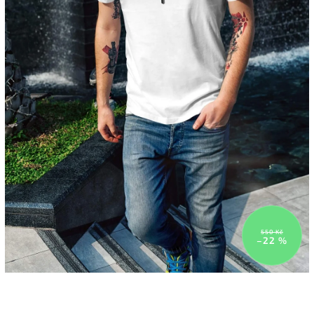
550 Kč
–22 %