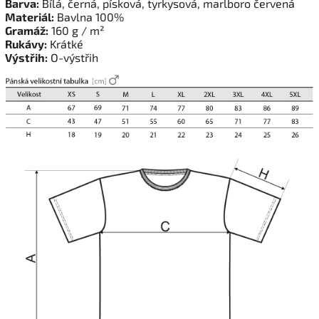
Barva:
Bílá, černá, písková, tyrkysová, marlboro červená
Materiál:
Bavlna 100%
Gramáž:
160 g / m²
Rukávy:
Krátké
Výstřih:
O-výstřih