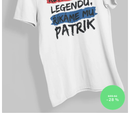
699 Kč
–28 %