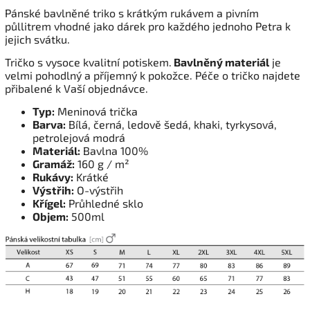
Pánské bavlněné triko s krátkým rukávem a pivním
půllitrem vhodné jako dárek pro každého jednoho Petra k
jejich svátku.
Tričko s vysoce kvalitní potiskem.
Bavlněný materiál
je
velmi pohodlný a příjemný k pokožce. Péče o tričko najdete
přibalené k Vaší objednávce.
Typ:
Meninová trička
Barva:
Bílá, černá, ledově šedá, khaki, tyrkysová,
petrolejová modrá
Materiál:
Bavlna 100%
Gramáž:
160 g / m²
Rukávy:
Krátké
Výstřih:
O-výstřih
Křígel:
Průhledné sklo
Objem:
500ml