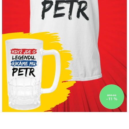
899 Kč
–11 %