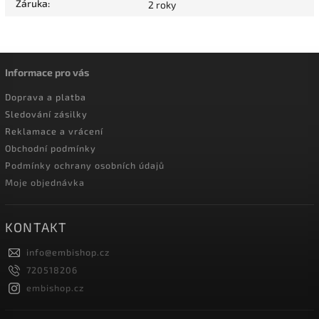
Záruka
:
2 roky
Informace pro vás
Doprava a platba
Sledování zásilky
Reklamace a vrácení
Obchodní podmínky
Podmínky ochrany osobních údajů
Moje objednávka
KONTAKT
info
@
embishop.cz
720518206
embishop.cz