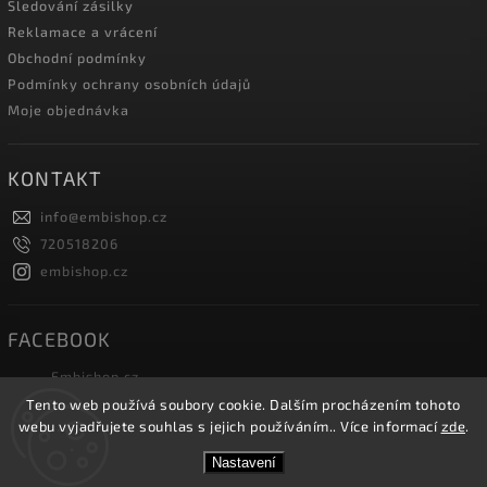
Sledování zásilky
Reklamace a vrácení
Obchodní podmínky
Podmínky ochrany osobních údajů
Moje objednávka
KONTAKT
info
@
embishop.cz
720518206
embishop.cz
FACEBOOK
Embishop.cz
Tento web používá soubory cookie. Dalším procházením tohoto
webu vyjadřujete souhlas s jejich používáním.. Více informací
zde
.
Copyright 2026
Embishop.cz
. Všechna práva vyhrazena.
Nastavení
Vytvořil
Shoptet
| Design
Shoptak.cz.