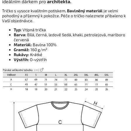
ideálním dárkem pro
architekta.
Tričko s vysoce kvalitním potiskem
. Bavlněný materiál
je velmi
pohodlný a příjemný k pokožce. Péče o tričko naleznete přibaleno k
Vaší objednávce.
Typ:
Vtipná trička
Barva:
Bílá, černá, ledově šedá, khaki, petrolejová, marlboro
červená
Materiál:
Bavlna 100%
Gramáž:
160 g/m²
Rukávy:
Krátké
Výstřih:
O-výstřih