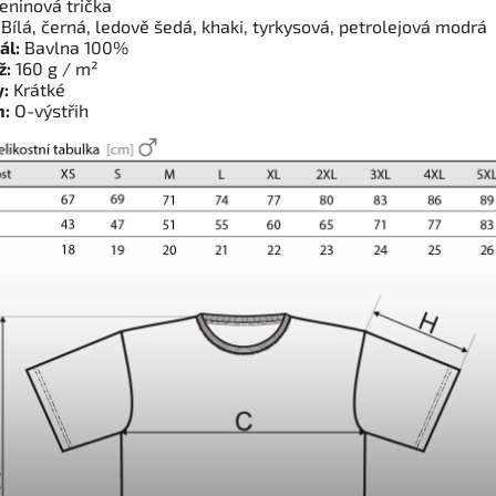
ninová trička
Bílá, černá, ledově šedá, khaki, tyrkysová, petrolejová modrá
ál:
Bavlna 100%
ž:
160 g / m²
:
Krátké
h:
O-výstřih