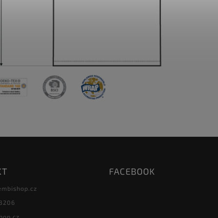
KT
FACEBOOK
embishop.cz
8206
hop.cz