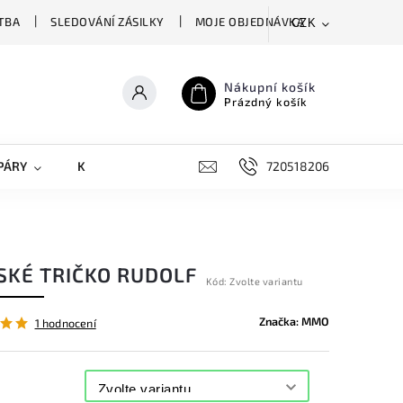
TBA
SLEDOVÁNÍ ZÁSILKY
MOJE OBJEDNÁVKA
CZK
Nákupní košík
Prázdný košík
PÁRY
KRYTY NA MOBILY
DOPLŇKY
720518206
SKÉ TRIČKO RUDOLF
Kód:
Zvolte variantu
Značka:
MMO
1 hodnocení