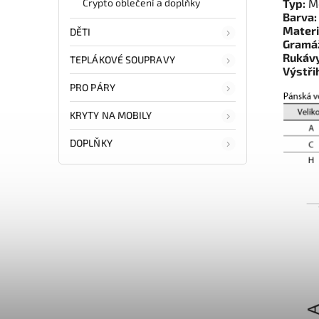
Crypto oblečení a doplňky
Typ:
Me
Barva:
Materi
DĚTI
Gramá
Rukávy
TEPLÁKOVÉ SOUPRAVY
Výstři
PRO PÁRY
KRYTY NA MOBILY
DOPLŇKY