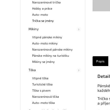
Narozeninové trička
Hobby a práce
Auto-moto
Trička se jmény
Mikiny
Vtipné pánske mikiny
Auto-moto mikiny
Narozeninové pánske mikiny
Pánske mikiny na turistiku
Popis
Mikiny se jmény
Tílka
Detai
Vtipné tílka
Turistické tílka
Pánské
každéh
Tílka s pivem
Narozeninová tílka
Tričko 
Auto-moto tílka
a příje