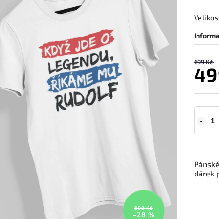
Velikos
Informa
699 Kč
49
Pánské
dárek p
699 Kč
–28 %