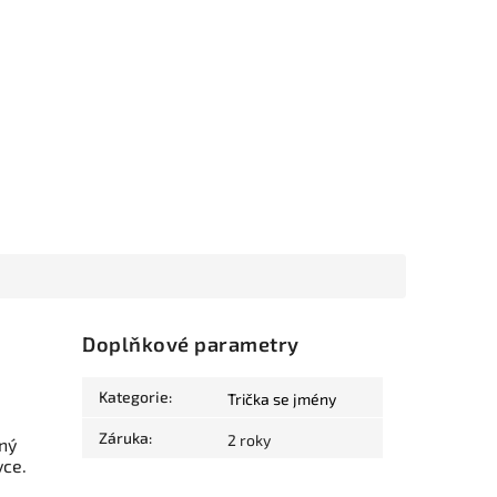
Doplňkové parametry
Kategorie
:
Trička se jmény
Záruka
:
2 roky
ný
vce.