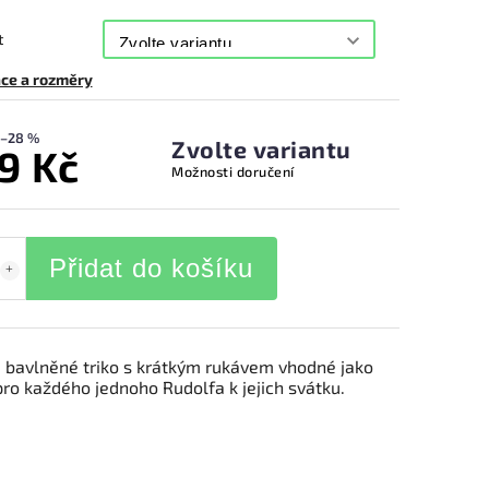
t
ce a rozměry
–28 %
Zvolte variantu
9 Kč
Možnosti doručení
Přidat do košíku
 bavlněné triko s krátkým rukávem vhodné jako
ro každého jednoho Rudolfa k jejich svátku.