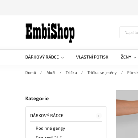
DÁRKOVÝ RÁDCE
VLASTNÍ POTISK
ŽENY
Domů
/
Muži
/
Trička
/
Trička se jmény
/
Pánsk
Kategorie
DÁRKOVÝ RÁDCE
Rodinné gangy
Den otců 21.6