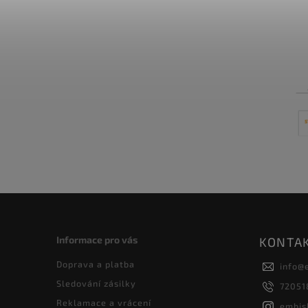
Informace pro vás
KONTA
Doprava a platba
info
@
Sledování zásilky
72051
Reklamace a vrácení
embis