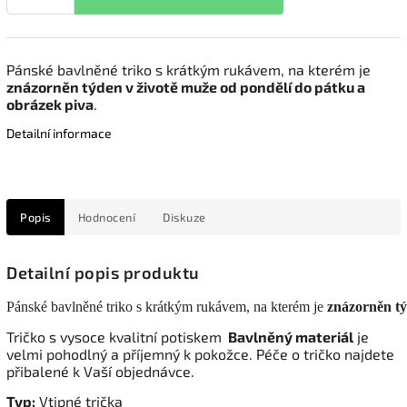
Pánské bavlněné triko s krátkým rukávem, na kterém je
znázorněn týden v životě muže od pondělí do pátku a
obrázek piva
.
Detailní informace
Popis
Hodnocení
Diskuze
Detailní popis produktu
Pánské bavlněné triko s krátkým rukávem, na kterém je 
znázorněn tý
Tričko s vysoce kvalitní potiskem
Bavlněný materiál
je
velmi pohodlný a příjemný k pokožce. Péče o tričko najdete
přibalené k Vaší objednávce.
Typ:
Vtipné trička