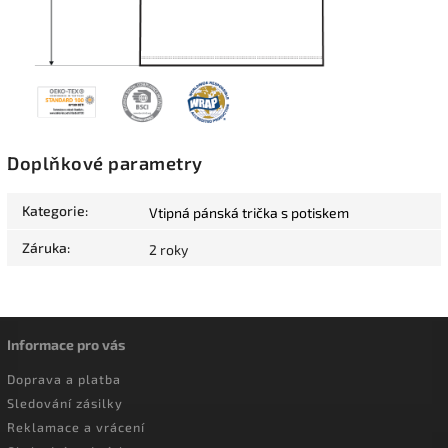
Doplňkové parametry
Kategorie
:
Vtipná pánská trička s potiskem
Záruka
:
2 roky
Informace pro vás
Doprava a platba
Sledování zásilky
Reklamace a vrácení