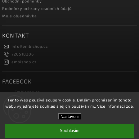
Obchodní podmínky
Podmínky ochrany osobních údajů
Moje objednávka
KONTAKT
info
@
embishop.cz
720518206
embishop.cz
FACEBOOK
Embishop.cz
Tento web používá soubory cookie. Dalším procházením tohoto
webu vyjadřujete souhlas s jejich používáním.. Více informací
zde
.
Copyright 2026
Embishop.cz
. Všechna práva vyhrazena.
Nastavení
Vytvořil
Shoptet
| Design
Shoptak.cz.
Souhlasím