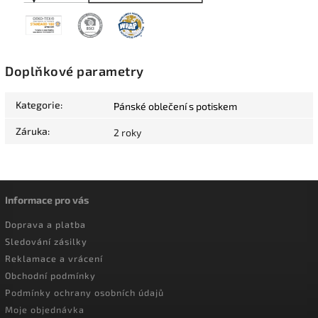
Doplňkové parametry
Kategorie
:
Pánské oblečení s potiskem
Záruka
:
2 roky
Informace pro vás
Doprava a platba
Sledování zásilky
Reklamace a vrácení
Obchodní podmínky
Podmínky ochrany osobních údajů
Moje objednávka