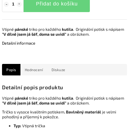
Přidat do košíku
Vtipné
pánské
triko pro každého
kutila
. Originální potisk s nápisem
"V dílně jsem já šéf, doma se uvidí"
a obrázkem.
Detailní informace
Popis
Hodnocení
Diskuze
Detailní popis produktu
Vtipné
pánské
triko pro každého
kutila
. Originální potisk s nápisem
"V dílně jsem já šéf, doma se uvidí"
a obrázkem.
Tričko s vysoce kvalitním potiskem
. Bavlněný materiál
je velmi
pohodlný a příjemný k pokožce.
Typ:
Vtipná trička