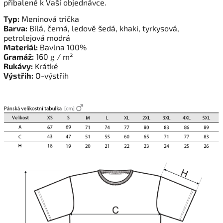
přibalené k Vaší objednávce.
Typ:
Meninová trička
Barva:
Bílá, černá, ledově šedá, khaki, tyrkysová,
petrolejová modrá
Materiál:
Bavlna 100%
Gramáž:
160 g / m²
Rukávy:
Krátké
Výstřih:
O-výstřih