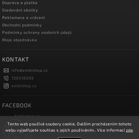
Doprava a platba
Sledování zásilky
Reklamace a vrácení
Obchodní podmínky
Podmínky ochrany osobních údajů
Moje objednávka
KONTAKT
info
@
embishop.cz
720518206
embishop.cz
FACEBOOK
Embishop.cz
Tento web používá soubory cookie. Dalším procházením tohoto
webu vyjadřujete souhlas s jejich používáním.. Více informací
zde
.
Copyright 2026
Embishop.cz
. Všechna práva vyhrazena.