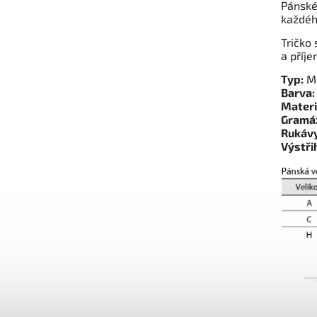
Pánské
každého
Tričko 
a příje
Typ:
Me
Barva:
Materi
Gramá
Rukávy
Výstři