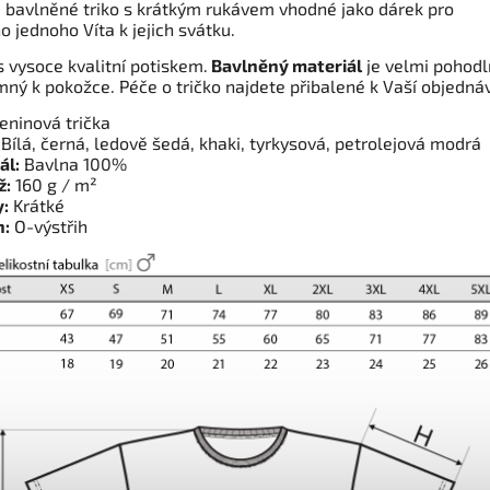
 bavlněné triko s krátkým rukávem vhodné jako dárek pro
 jednoho Víta k jejich svátku.
s vysoce kvalitní potiskem.
Bavlněný materiál
je velmi pohodl
mný k pokožce. Péče o tričko najdete přibalené k Vaší objedná
ninová trička
Bílá, černá, ledově šedá, khaki, tyrkysová, petrolejová modrá
ál:
Bavlna 100%
ž:
160 g / m²
:
Krátké
h:
O-výstřih