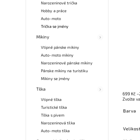
Narozeninové trička
Hobby a práce
Auto-moto
Trička se jmény
Mikiny
Vtipné pánske mikiny
Auto-moto mikiny
Narozeninové pánske mikiny
Pánske mikiny na turistiku
Mikiny se jmény
Tílka
699 Kč
–
Zvolte v
Vtipné tílka
Turistické tílka
Barva
Tílka s pivem
Narozeninová tílka
Velikos
Auto-moto tílka