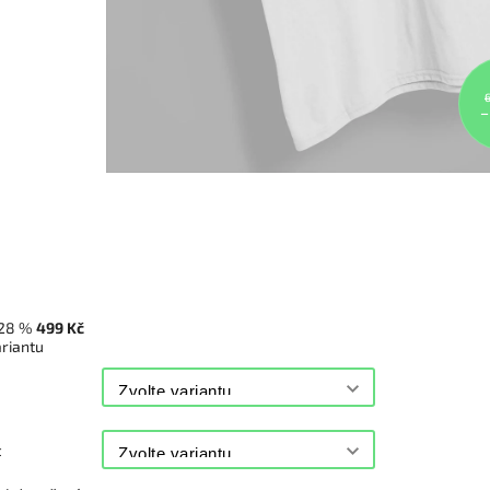
–
28 %
499 Kč
ariantu
t