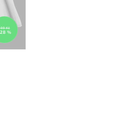
699 Kč
28 %