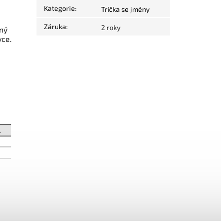
Kategorie
:
Trička se jmény
Záruka
:
2 roky
ný
vce.