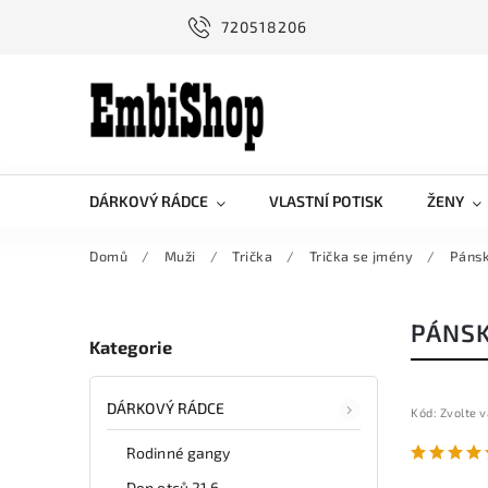
720518206
DÁRKOVÝ RÁDCE
VLASTNÍ POTISK
ŽENY
Domů
/
Muži
/
Trička
/
Trička se jmény
/
Pánsk
PÁNSK
Kategorie
DÁRKOVÝ RÁDCE
Kód:
Zvolte v
Rodinné gangy
Den otců 21.6