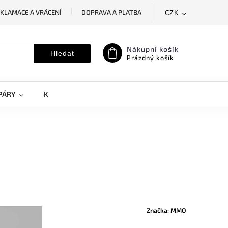
KLAMACE A VRÁCENÍ
DOPRAVA A PLATBA
CZK
SLEDOVÁNÍ ZÁSILKY
MOJE OBJEDNÁVKA
Nákupní košík
Hledat
Prázdný košík
PÁRY
KRYTY NA MOBILY
DOPLŇKY
Značka:
MMO