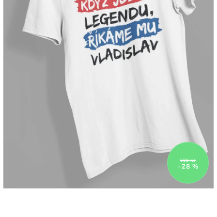
699 Kč
–28 %